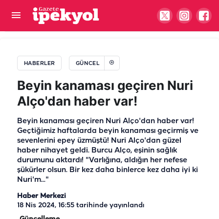
Şanlıurfalılar IBAN’ları kontrol edin! 688 milyon
200 bin TL hesaplarda
HABERLER
GÜNCEL
Beyin kanaması geçiren Nuri
Alço'dan haber var!
Beyin kanaması geçiren Nuri Alço'dan haber var!
Geçtiğimiz haftalarda beyin kanaması geçirmiş ve
sevenlerini epey üzmüştü! Nuri Alço'dan güzel
haber nihayet geldi. Burcu Alço, eşinin sağlık
durumunu aktardı! "Varlığına, aldığın her nefese
şükürler olsun. Bir kez daha binlerce kez daha iyi ki
Nuri'm..."
Haber Merkezi
18 Nis 2024, 16:55
tarihinde yayınlandı