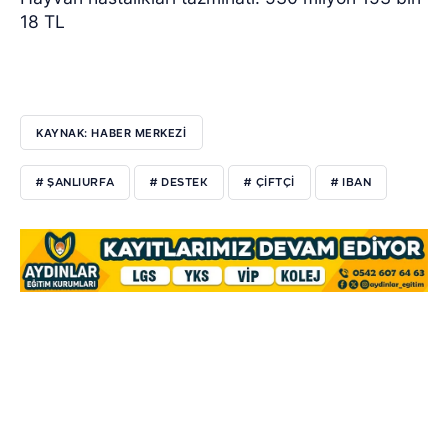
18 TL
KAYNAK: HABER MERKEZİ
# ŞANLIURFA
# DESTEK
# ÇIFTÇI
# IBAN