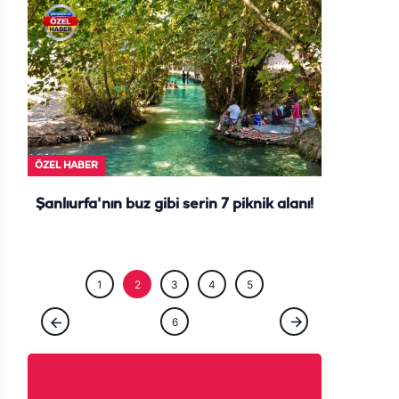
ÖZEL HABE
ÖZEL HABER
Şanlıurfa'nın buz gibi serin 7 piknik alanı!
1
2
3
4
5
6