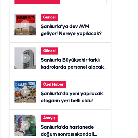
Güncel
Şanlıurfa’ya dev AVM
geliyor! Nereye yapılacak?
Güncel
Şanlıurfa Büyükşehir farklı
kadrolarda personel alacak!
Başvurular başladı
Özel Haber
Şanlıurfa'da yeni yapılacak
otogarın yeri belli oldu!
Asayiş
Şanlıurfa’da hastanede
doğum sonrası skandal!