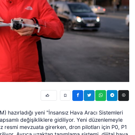
) hazırladığı yeni "İnsansız Hava Aracı Sistemleri
kapsamlı değişikliklere gidiliyor. Yeni düzenlemeyle
 resmi mevzuata girerken, dron pilotları için P0, P1
iliyor. Ayrıca uzaktan tanımlama sistemi, dijital hava