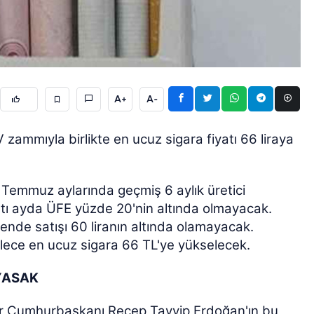
A+
A-
ÖZEL HABER
ammıyla birlikte en ucuz sigara fiyatı 66 liraya
 Temmuz aylarında geçmiş 6 aylık üretici
altı ayda ÜFE yüzde 20'nin altında olmayacak.
nde satışı 60 liranın altında olamayacak.
ylece en ucuz sigara 66 TL'ye yükselecek.
 YASAK
er Cumhurbaşkanı Recep Tayyip Erdoğan'ın bu