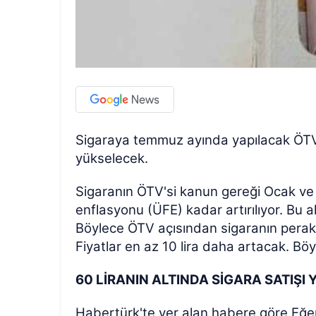
Sigaraya temmuz ayında yapılacak ÖTV z
yükselecek.
Sigaranın ÖTV'si kanun gereği Ocak ve
enflasyonu (ÜFE) kadar artırılıyor. Bu 
Böylece ÖTV açısından sigaranın perake
Fiyatlar en az 10 lira daha artacak. Bö
60 LİRANIN ALTINDA SİGARA SATIŞI
Habertürk'te yer alan habere göre Eğ