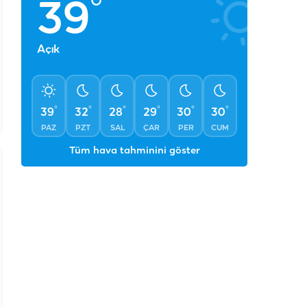
°
39
Açık
°
°
°
°
°
°
39
32
28
29
30
30
PAZ
PZT
SAL
ÇAR
PER
CUM
Tüm hava tahminini göster