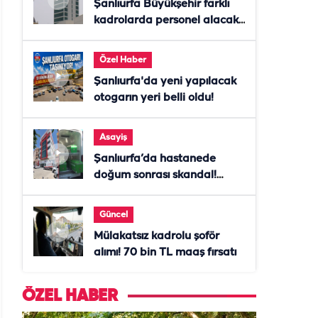
Şanlıurfa Büyükşehir farklı
kadrolarda personel alacak!
Başvurular başladı
Özel Haber
Şanlıurfa'da yeni yapılacak
otogarın yeri belli oldu!
Asayiş
Şanlıurfa’da hastanede
doğum sonrası skandal!
Anne öldü, doktor tutuklandı
Güncel
Mülakatsız kadrolu şoför
alımı! 70 bin TL maaş fırsatı
ÖZEL HABER