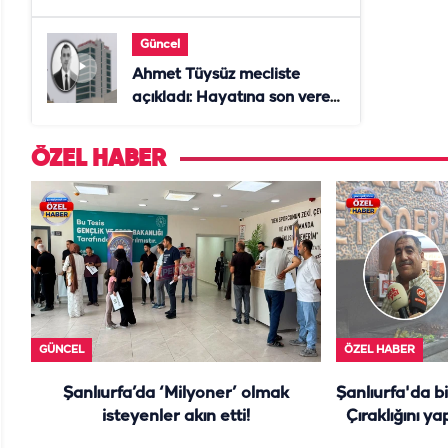
Anne öldü, doktor tutuklandı
Güncel
Ahmet Tüysüz mecliste
açıkladı: Hayatına son veren
daire başkanı "İsteselerdi
ölmezdim" notunu bıraktı
ÖZEL HABER
GÜNCEL
ÖZEL HABER
Şanlıurfa’da ‘Milyoner’ olmak
Şanlıurfa'da b
isteyenler akın etti!
Çıraklığını ya
y