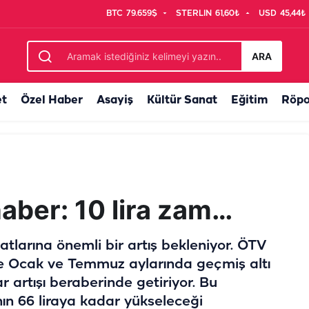
BTC
79.659$
STERLIN
61,60₺
USD
45,44₺
m! Pilotlara yeni lisans sistemi geliyor
ARA
et
Özel Haber
Asayiş
Kültür Sanat
Eğitim
Röpo
haber: 10 lira zam…
yatlarına önemli bir artış bekleniyor. ÖTV
e Ocak ve Temmuz aylarında geçmiş altı
r artışı beraberinde getiriyor. Bu
ın 66 liraya kadar yükseleceği