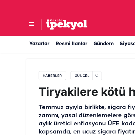
Milyonlarca dron pilotunu ilgilendiren yeni döne
Yazarlar
Resmi İlanlar
Gündem
Siyas
HABERLER
GÜNCEL
Tiryakilere kötü 
Temmuz ayıyla birlikte, sigara fi
zammı, yasal düzenlemelere gör
aylık üretici enflasyonu ÜFE kada
kapsamda, en ucuz sigara fiyatın