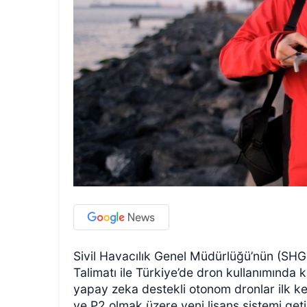
Sivil Havacılık Genel Müdürlüğü’nün (SHGM
Talimatı ile Türkiye’de dron kullanımında 
yapay zeka destekli otonom dronlar ilk kez
ve P2 olmak üzere yeni lisans sistemi getir