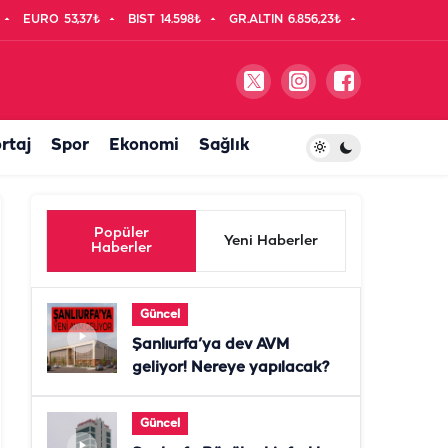
EURO
53,37₺
BIST
14.598₺
GR.ALTIN
6.856,23₺
rtaj
Spor
Ekonomi
Sağlık
Popüler
Yeni Haberler
Haberler
Güncel
Şanlıurfa’ya dev AVM
geliyor! Nereye yapılacak?
Güncel