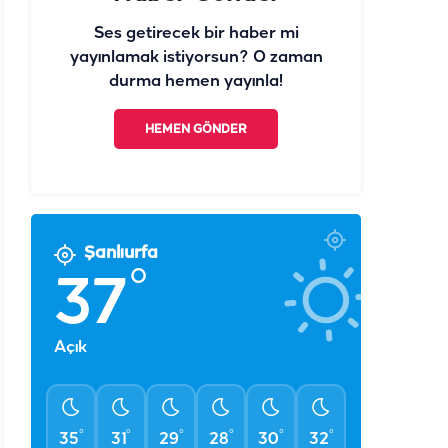
Ses getirecek bir haber mi
yayınlamak istiyorsun? O zaman
durma hemen yayınla!
HEMEN GÖNDER
Şanlıurfa
°
37
Açık
°
°
°
°
°
°
35
31
29
28
30
32