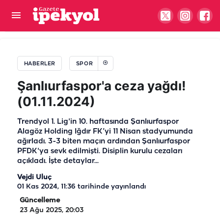
Şanlıurfa'da zirveye çıktılar! Ağrı'da kürsü
hedefliyorlar
HABERLER
SPOR
Şanlıurfaspor'a ceza yağdı!
(01.11.2024)
Trendyol 1. Lig'in 10. haftasında Şanlıurfaspor
Alagöz Holding Iğdır FK’yi 11 Nisan stadyumunda
ağırladı. 3-3 biten maçın ardından Şanlıurfaspor
PFDK'ya sevk edilmişti. Disiplin kurulu cezaları
açıkladı. İşte detaylar...
Vejdi Uluç
01 Kas 2024, 11:36
tarihinde yayınlandı
Güncelleme
23 Ağu 2025, 20:03