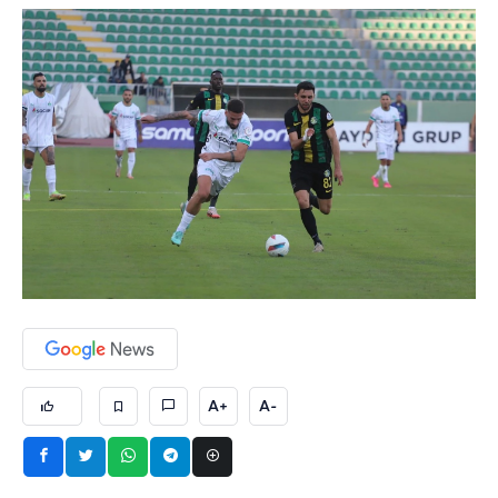
A+
A-