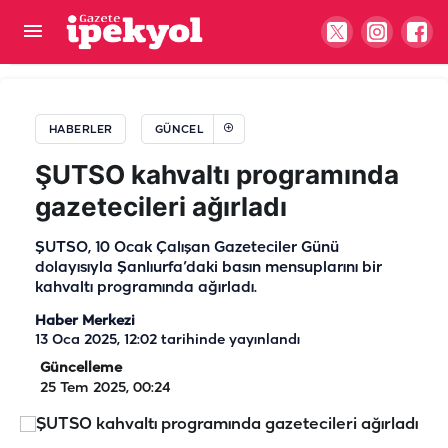
20 bin kişi aynı düğünde buluştu: Nikah şahidi
Devlet Bahçeli
HABERLER
GÜNCEL
ŞUTSO kahvaltı programında
gazetecileri ağırladı
ŞUTSO, 10 Ocak Çalışan Gazeteciler Günü
dolayısıyla Şanlıurfa’daki basın mensuplarını bir
kahvaltı programında ağırladı.
Haber Merkezi
13 Oca 2025, 12:02
tarihinde yayınlandı
Güncelleme
25 Tem 2025, 00:24