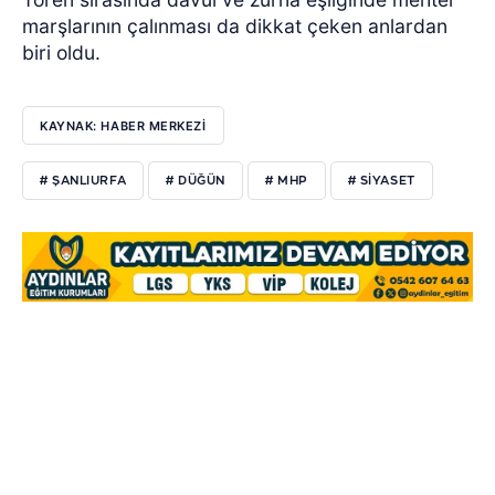
marşlarının çalınması da dikkat çeken anlardan
biri oldu.
KAYNAK: HABER MERKEZİ
# ŞANLIURFA
# DÜĞÜN
# MHP
# SIYASET