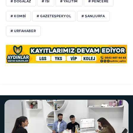
# DOĞALAZ
# ISI
# YALITIM
# PENCERE
# KOMBI
# GAZETEŞPEKYOL
# ŞANLIURFA
# URFAHABER