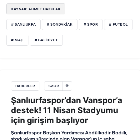
KAYNAK: AHMET HAKKI AK
# ŞANLIURFA
# SONDAKIAK
# SPOR
# FUTBOL
# MAÇ
# GALIBIYET
HABERLER
SPOR
Şanlıurfaspor’dan Vanspor’a
destek! 11 Nisan Stadyumu
için girişim başlıyor
Şanlıurfaspor Başkan Yardımcısı Abdülkadir Badıllı,
stadı yıkım sürecinde olan Vanspor’un iç saha