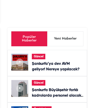
Popüler
Yeni Haberler
Haberler
Güncel
Şanlıurfa’ya dev AVM
geliyor! Nereye yapılacak?
Güncel
Şanlıurfa Büyükşehir farklı
kadrolarda personel alacak!
Başvurular başladı