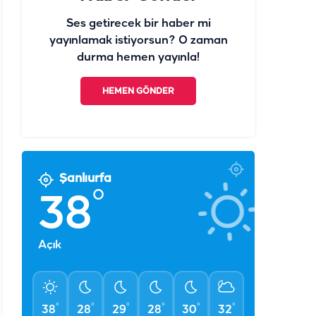
Ses getirecek bir haber mi
yayınlamak istiyorsun? O zaman
durma hemen yayınla!
HEMEN GÖNDER
Şanlıurfa
°
38
Açık
°
°
°
°
°
°
38
28
29
28
30
32