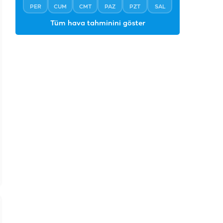
PER
CUM
CMT
PAZ
PZT
SAL
Tüm hava tahminini göster