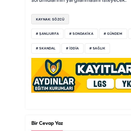
KAYNAK: SÖZCÜ
# ŞANLIURFA
# SONDAKIKA
# GÜNDEM
# SKANDAL
# IDDIA
# SAĞLIK
Bir Cevap Yaz