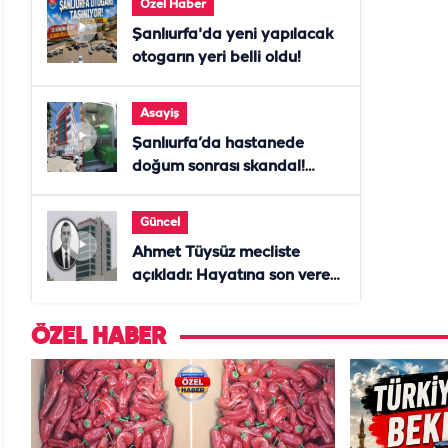
Özel Haber
Şanlıurfa'da yeni yapılacak
otogarın yeri belli oldu!
Asayiş
Şanlıurfa’da hastanede
doğum sonrası skandal!
Anne öldü, doktor tutuklandı
Güncel
Ahmet Tüysüz mecliste
açıkladı: Hayatına son veren
daire başkanı "İsteselerdi
ölmezdim" notunu bıraktı
ÖZEL HABER