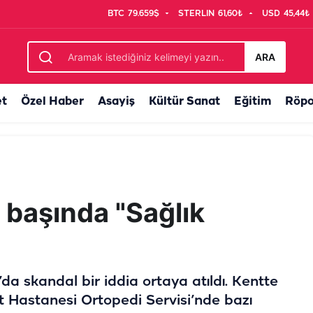
BTC
79.659$
STERLIN
61,60₺
USD
45,44₺
temas
ARA
et
Özel Haber
Asayiş
Kültür Sanat
Eğitim
Röpo
ı başında "Sağlık
’da skandal bir iddia ortaya atıldı. Kentte
t Hastanesi Ortopedi Servisi’nde bazı