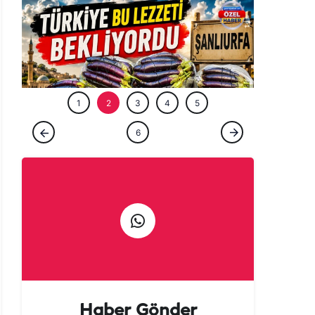
ÖZEL HABE
1
2
3
4
5
ÖZEL HABER
6
Tarladan patlıcan kebabına uzanan lezzet
yolculuğu başladı!
Haber Gönder