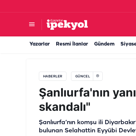
Şanlıurfa’nın istihdamı için Ankara’da önemli 
Yazarlar
Resmi İlanlar
Gündem
Siyas
HABERLER
GÜNCEL
Şanlıurfa'nın yan
skandalı"
Şanlıurfa’nın komşu ili Diyarbakır
bulunan Selahattin Eyyübi Devle