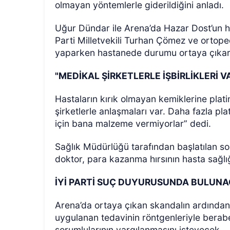
olmayan yöntemlerle giderildiğini anladı.
Uğur Dündar ile Arena’da Hazar Dost’un h
Parti Milletvekili Turhan Çömez ve ortop
yaparken hastanede durumu ortaya çıkart
"MEDİKAL ŞİRKETLERLE İŞBİRLİKLERİ V
Hastaların kırık olmayan kemiklerine plati
şirketlerle anlaşmaları var. Daha fazla pl
için bana malzeme vermiyorlar” dedi.
Sağlık Müdürlüğü tarafından başlatılan so
doktor, para kazanma hırsının hasta sağlığı
İYİ PARTİ SUÇ DUYURUSUNDA BULUN
Arena’da ortaya çıkan skandalın ardından
uygulanan tedavinin röntgenleriyle berabe
sorumlularının yargılanmasını isteyecek.