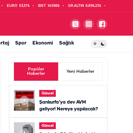
EURO
53,37₺
BIST
14.598₺
GR.ALTIN
6.856,23₺
rtaj
Spor
Ekonomi
Sağlık
Popüler
Yeni Haberler
Haberler
Güncel
Şanlıurfa’ya dev AVM
geliyor! Nereye yapılacak?
Güncel