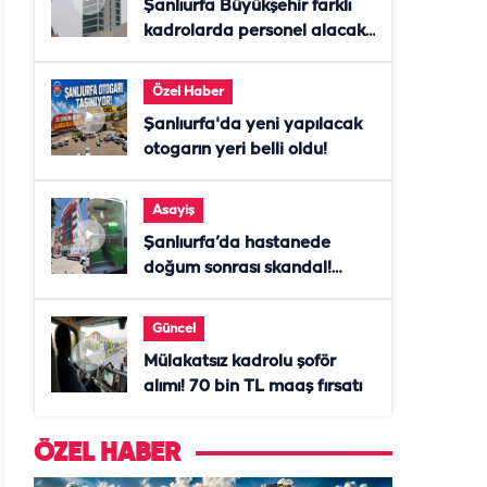
Şanlıurfa Büyükşehir farklı
kadrolarda personel alacak!
Başvurular başladı
Özel Haber
Şanlıurfa'da yeni yapılacak
otogarın yeri belli oldu!
Asayiş
Şanlıurfa’da hastanede
doğum sonrası skandal!
Anne öldü, doktor tutuklandı
Güncel
Mülakatsız kadrolu şoför
alımı! 70 bin TL maaş fırsatı
ÖZEL HABER