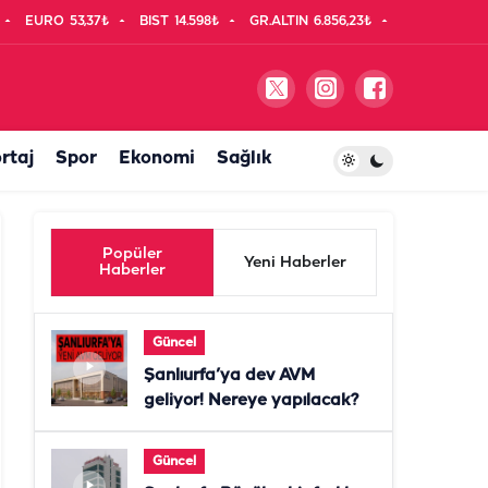
EURO
53,37₺
BIST
14.598₺
GR.ALTIN
6.856,23₺
rtaj
Spor
Ekonomi
Sağlık
Popüler
Yeni Haberler
Haberler
Güncel
Şanlıurfa’ya dev AVM
geliyor! Nereye yapılacak?
Güncel