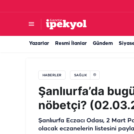
Artık Şanlıurfa’dan başka illere gitmeye gerek 
Yazarlar
Resmi İlanlar
Gündem
Siyas
HABERLER
SAĞLIK
Şanlıurfa’da bug
nöbetçi? (02.03
Şanlıurfa Eczacı Odası, 2 Mart 
olacak eczanelerin listesini pay