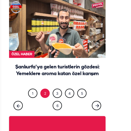
ÖZEL HABER
Şanlıurfa'ya gelen turistlerin gözdesi:
Yemeklere aroma katan özel karışım
1
2
3
4
5
6