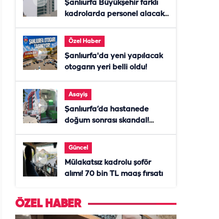
Şanlıurfa Büyükşehir farklı
kadrolarda personel alacak!
Başvurular başladı
Özel Haber
Şanlıurfa'da yeni yapılacak
otogarın yeri belli oldu!
Asayiş
Şanlıurfa’da hastanede
doğum sonrası skandal!
Anne öldü, doktor tutuklandı
Güncel
Mülakatsız kadrolu şoför
alımı! 70 bin TL maaş fırsatı
ÖZEL HABER
ÖZEL HABE