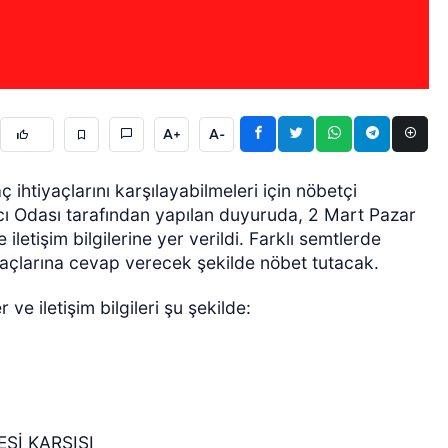
A+
A-
ÖZEL HABER
 ihtiyaçlarını karşılayabilmeleri için nöbetçi
zacı Odası tarafından yapılan duyuruda, 2 Mart Pazar
letişim bilgilerine yer verildi. Farklı semtlerde
iyaçlarına cevap verecek şekilde nöbet tutacak.
e iletişim bilgileri şu şekilde:
Sİ KARŞISI