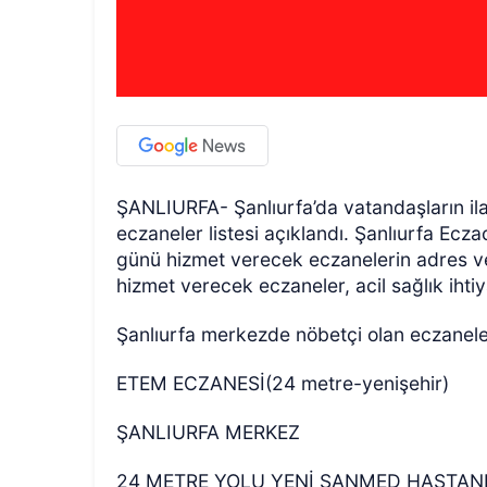
ŞANLIURFA- Şanlıurfa’da vatandaşların ilaç
eczaneler listesi açıklandı. Şanlıurfa Ec
günü hizmet verecek eczanelerin adres ve i
hizmet verecek eczaneler, acil sağlık iht
Şanlıurfa merkezde nöbetçi olan eczaneler v
ETEM ECZANESİ(24 metre-yenişehir)
ŞANLIURFA MERKEZ
24 METRE YOLU YENİ ŞANMED HASTANE