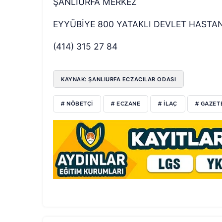
ŞANLIURFA MERKEZ
EYYÜBİYE 800 YATAKLI DEVLET HASTAN
(414) 315 27 84
KAYNAK: ŞANLIURFA ECZACILAR ODASI
# NÖBETÇI
# ECZANE
# ILAÇ
# GAZET