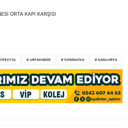
ESİ ORTA KAPI KARŞISI
EIPEKYOL
# URFAHABER
# SONDAKIKA
# ŞANLIURFA