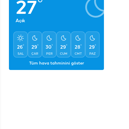
°
27
Açık
°
°
°
°
°
°
26
29
30
29
28
29
SAL
ÇAR
PER
CUM
CMT
PAZ
Tüm hava tahminini göster