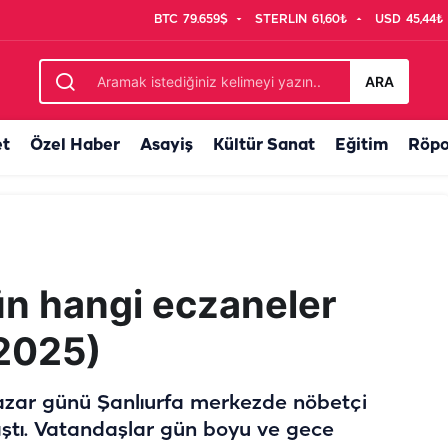
BTC
79.659$
STERLIN
61,60₺
USD
45,44₺
kalmadı!
ARA
et
Özel Haber
Asayiş
Kültür Sanat
Eğitim
Röpo
ün hangi eczaneler
.2025)
Pazar günü Şanlıurfa merkezde nöbetçi
laştı. Vatandaşlar gün boyu ve gece