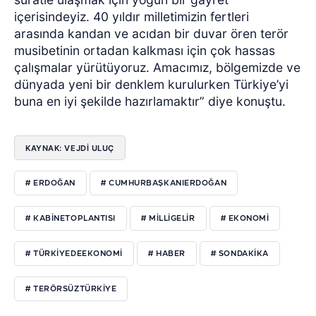
içerisindeyiz. 40 yıldır milletimizin fertleri
arasında kandan ve acıdan bir duvar ören terör
musibetinin ortadan kalkması için çok hassas
çalışmalar yürütüyoruz. Amacımız, bölgemizde ve
dünyada yeni bir denklem kurulurken Türkiye’yi
buna en iyi şekilde hazırlamaktır” diye konuştu.
KAYNAK: VEJDI ULUÇ
# ERDOĞAN
# CUMHURBAŞKANIERDOĞAN
# KABINETOPLANTISI
# MILLIGELIR
# EKONOMI
# TÜRKIYEDEEKONOMI
# HABER
# SONDAKIKA
# TERÖRSÜZTÜRKIYE