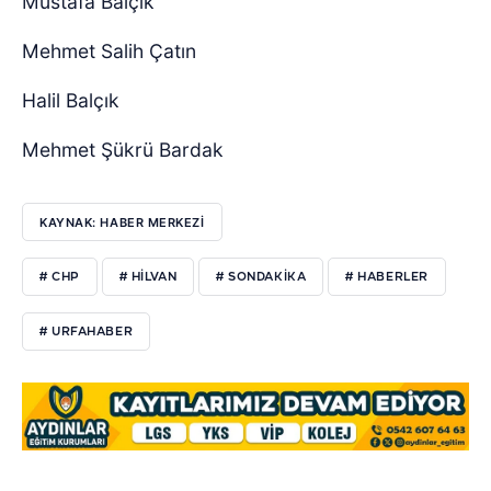
Mustafa Balçık
Mehmet Salih Çatın
Halil Balçık
Mehmet Şükrü Bardak
KAYNAK: HABER MERKEZI
# CHP
# HILVAN
# SONDAKIKA
# HABERLER
# URFAHABER