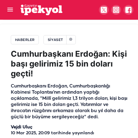
CHP Şanlıurfa ilçe başkanlığında yeni dönem: Yeni
başkan görevi devraldı
HABERLER
SIYASET
Cumhurbaşkanı Erdoğan: Kişi
başı gelirimiz 15 bin doları
geçti!
Cumhurbaşkanı Erdoğan, Cumhurbaşkanlığı
Kabinesi Toplantısı’nın ardından yaptığı
açıklamada, "Millî gelirimiz 1,3 trilyon doları, kişi başı
gelirimiz ise 15 bin doları geçti. Yatırımlar ve
ihracatın rüzgârını arkamıza alarak bu yıl daha da
güçlü bir büyüme sergileyeceğiz" dedi.
Vejdi Uluç
10 Mar 2025, 20:09
tarihinde yayınlandı