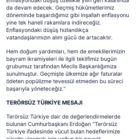
Enflasyondaki düşüş özellikle yılın geri kalanında
da devam edecek. Geçmiş hükûmetlerimiz
döneminde başardığımız gibi inşallah enflasyonu
yine tek haneli rakamlara indireceğiz.
Enflasyondaki düşüş hızlandıkça
vatandaşlarımızın alım gücü de artacaktır.
Hem doğum yardımları, hem de emeklilerimizin
bayram ikramiyeleri ile ilgili teklifimiz bugün
grubumuz tarafından Meclis Başkanlığımıza
sunulmuştur. Geçmişte ülkemize ağır faturalar
ödeten popülizme tevessül etmeden bu süreci
başarıyla yöneteceğiz."
TERÖRSÜZ TÜRKİYE MESAJI
Terörsüz Türkiye dair de değerlendirmelerde
bulunan Cumhurbaşkanı Erdoğan “Terörsüz
Türkiye ifadesinde vücut bulan hedeflerimize
süratle ulaşmak için yoğun bir gayret