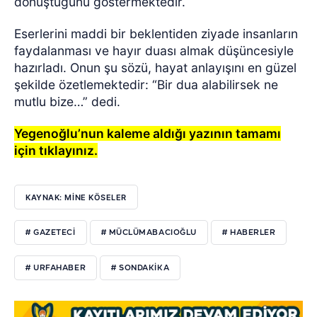
dönüştüğünü göstermektedir.
Eserlerini maddi bir beklentiden ziyade insanların
faydalanması ve hayır duası almak düşüncesiyle
hazırladı. Onun şu sözü, hayat anlayışını en güzel
şekilde özetlemektedir: “Bir dua alabilirsek ne
mutlu bize…” dedi.
Yegenoğlu’nun kaleme aldığı yazının tamamı
için tıklayınız.
KAYNAK: MİNE KÖSELER
# GAZETECI
# MÜCLÜMABACIOĞLU
# HABERLER
# URFAHABER
# SONDAKIKA