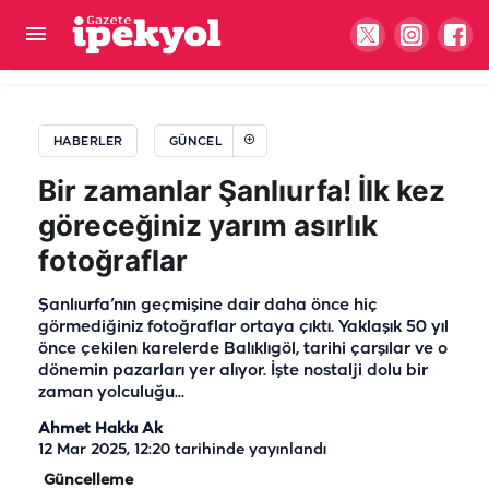
Şanlıurfa basınının yarım asırlık çınarı: Müslüm
Abacıoğlu
HABERLER
GÜNCEL
Bir zamanlar Şanlıurfa! İlk kez
göreceğiniz yarım asırlık
fotoğraflar
Şanlıurfa’nın geçmişine dair daha önce hiç
görmediğiniz fotoğraflar ortaya çıktı. Yaklaşık 50 yıl
önce çekilen karelerde Balıklıgöl, tarihi çarşılar ve o
dönemin pazarları yer alıyor. İşte nostalji dolu bir
zaman yolculuğu...
Ahmet Hakkı Ak
12 Mar 2025, 12:20
tarihinde yayınlandı
Güncelleme