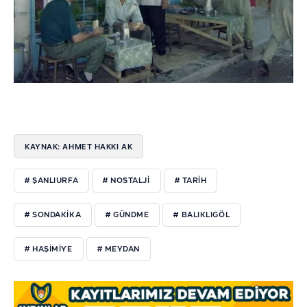
KAYNAK: AHMET HAKKI AK
# ŞANLIURFA
# NOSTALJI
# TARIH
# SONDAKIKA
# GÜNDME
# BALIKLIGÖL
# HAŞIMIYE
# MEYDAN