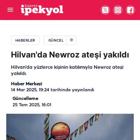
Şanlıurfa’da icradan satışa çıktı! 57 bin
metrekarelik arazi alıcısını bekliyor
HABERLER
GÜNCEL
Hilvan'da Newroz ateşi yakıldı
Hilvan’da yüzlerce kişinin katılımıyla Newroz ateşi
yakıldı.
Haber Merkezi
14 Mar 2025, 19:24
tarihinde yayınlandı
Güncelleme
25 Tem 2025, 16:01