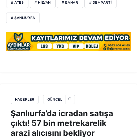
# ATEŞ
# HILVAN
# BAHAR
# DEMPARTI
# ŞANLIURFA
HABERLER
GÜNCEL
Şanlıurfa’da icradan satışa
çıktı! 57 bin metrekarelik
arazi alıcısını bekliyor