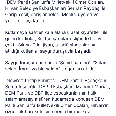
(DEM Parti) Şanlıurfa Milletvekili Ömer Öcalan,
Hilvan Belediye Eşbaşkanları Serhan Paydaş ile
Garip Yeşil, barış anneleri, Meclisi üyeleri ve
yüzlerce kişi katıldı.
Kutlamaya saatler kala alana ulusal kıyafetleri ile
gelen kadınlar, Kürtçe şarkılar eşliğinde halay
çekti. Sık sık "Jin, jiyan, azadî" sloganlarının
atıldığı kutlama, saygı duruşuyla başladı.
Saygı duruşundan sonra "Şehîd namirin", "Selam
selam İmralı'ya bin selam" sloganları atıldı.
Newroz Tertip Komitesi, DEM Parti İl Eşbaşkanı
Sema Aişeoğlu, DBP İl Eşbaşkanı Mahmut Manas,
DEM Parti ve DBP ilçe eşbaşkanlarının halkı
selamlamasıyla süren kutlamada konuşan DEM
Parti Şanlıurfa Milletvekili Ömer Öcalan, Hilvan'ın
özgürlük hareketi için önemli bir merkez