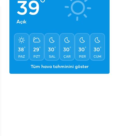
°
39
Açık
°
°
°
°
°
°
38
29
30
30
30
30
PAZ
PZT
SAL
ÇAR
PER
CUM
Tüm hava tahminini göster