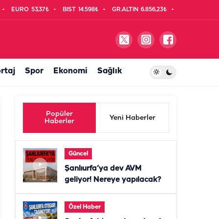
EURO
53,37₺
BIST
14.598₺
GR.ALTIN
6.856,23₺
rtaj
Spor
Ekonomi
Sağlık
Popüler
Yeni Haberler
Haberler
Güncel
Şanlıurfa’ya dev AVM
geliyor! Nereye yapılacak?
Özel Haber