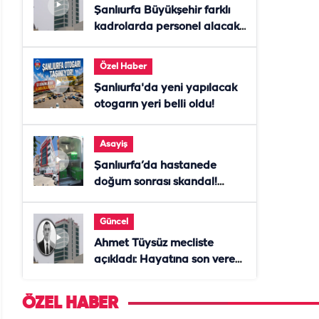
Şanlıurfa Büyükşehir farklı
kadrolarda personel alacak!
Başvurular başladı
Özel Haber
Şanlıurfa'da yeni yapılacak
otogarın yeri belli oldu!
Asayiş
Şanlıurfa’da hastanede
doğum sonrası skandal!
Anne öldü, doktor tutuklandı
Güncel
Ahmet Tüysüz mecliste
açıkladı: Hayatına son veren
daire başkanı "İsteselerdi
ölmezdim" notunu bıraktı
ÖZEL HABER