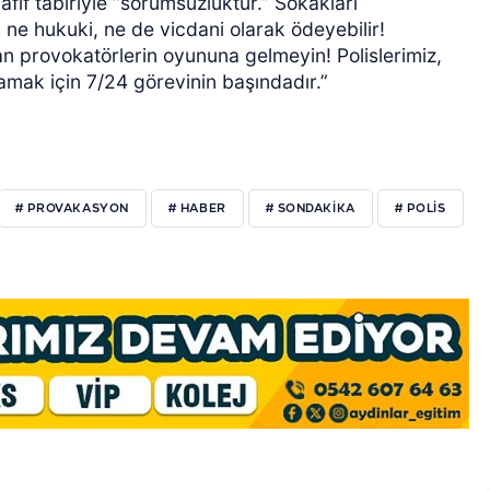
if tabiriyle “sorumsuzluktur.” Sokakları
, ne hukuki, ne de vicdani olarak ödeyebilir!
an provokatörlerin oyununa gelmeyin! Polislerimiz,
lamak için 7/24 görevinin başındadır.”
# PROVAKASYON
# HABER
# SONDAKIKA
# POLIS