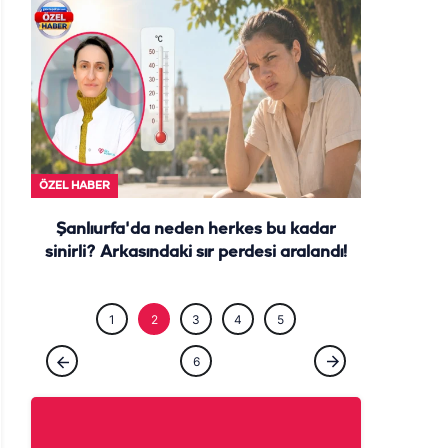
ÖZEL HABE
ÖZEL HABER
Şanlıurfa'da neden herkes bu kadar
sinirli? Arkasındaki sır perdesi aralandı!
1
2
3
4
5
6