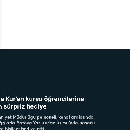
da Kur’an kursu öğrencilerine
n sürpriz hediye
niyet Müdürlüğü personeli, kendi aralarında
ğışlarla Bozova Yaz Kur’an Kursu’nda başarılı
e bisiklet hediye etti.