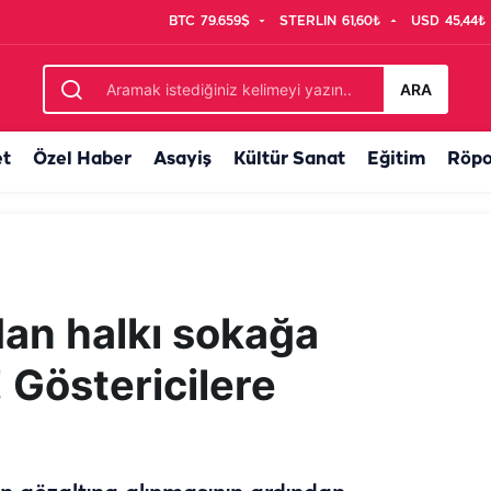
BTC
79.659$
STERLIN
61,60₺
USD
45,44₺
müjde! Ücretsiz kurslar başladı
ARA
et
Özel Haber
Asayiş
Kültür Sanat
Eğitim
Röpo
dan halkı sokağa
! Göstericilere