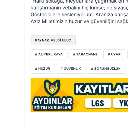
“Halkı sokağa, meydanlara çağırmak en haf
karıştırmanın vebalini hiç kimse; ne siyasi
Göstericilere sesleniyorum: Aranıza karış
Aziz Milletimizin huzur ve güvenliğini sağ
KAYNAK: VEJDI ULUÇ
# ALIYERLIKAYA
# SARAÇHANE
# UYARI
# HUZUR
# GÜVENLIK
# SORUMSUZLUK