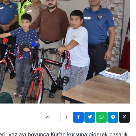
ri, yaz ayı boyunca Kur’an kursuna giderek başarılı