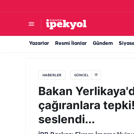
Urfa’da polis ve spor akademisi hayali olanlar 
Yazarlar
Resmi İlanlar
Gündem
Siyas
HABERLER
GÜNCEL
Bakan Yerlikaya'
çağıranlara tepki
seslendi...