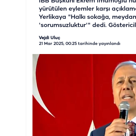
İBB Başkanı Ekrem İmamoğlu'nun
yürütülen eylemler karşı açıklama
Yerlikaya "Halkı sokağa, meydanl
'sorumsuzluktur'" dedi. Gösteric
Vejdi Uluç
21 Mar 2025, 00:25
tarihinde yayınlandı