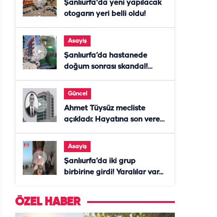
Şanlıurfa'da yeni yapılacak
otogarın yeri belli oldu!
Asayiş
Şanlıurfa’da hastanede
doğum sonrası skandal!
Anne öldü, doktor tutuklandı
Güncel
Ahmet Tüysüz mecliste
açıkladı: Hayatına son veren
daire başkanı "İsteselerdi
ölmezdim" notunu bıraktı
Asayiş
Şanlıurfa’da iki grup
birbirine girdi! Yaralılar var...
ÖZEL HABER