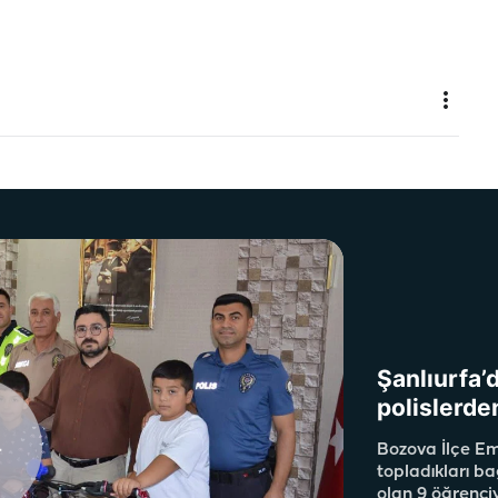
Şanlıurfa’
polislerde
Bozova İlçe Em
topladıkları ba
olan 9 öğrenciy