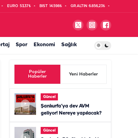
EURO
53,37₺
BIST
14.598₺
GR.ALTIN
6.856,23₺
rtaj
Spor
Ekonomi
Sağlık
Popüler
Yeni Haberler
Haberler
Güncel
Şanlıurfa’ya dev AVM
geliyor! Nereye yapılacak?
Güncel