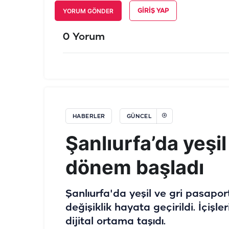
YORUM GÖNDER
GIRIŞ YAP
0 Yorum
HABERLER
GÜNCEL
Şanlıurfa’da yeşil
dönem başladı
Şanlıurfa'da yeşil ve gri pasapo
değişiklik hayata geçirildi. İçiş
dijital ortama taşıdı.