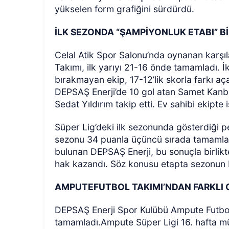
yükselen form grafiğini sürdürdü.
İLK SEZONDA “ŞAMPİYONLUK ETABI” Bİ
Celal Atik Spor Salonu’nda oynanan karş
Takımı, ilk yarıyı 21-16 önde tamamladı. 
bırakmayan ekip, 17-12’lik skorla farkı aça
DEPSAŞ Enerji’de 10 gol atan Samet Kanbe
Sedat Yıldırım takip etti. Ev sahibi ekipte
Süper Lig’deki ilk sezonunda gösterdiği 
sezonu 34 puanla üçüncü sırada tamamladı.
bulunan DEPSAŞ Enerji, bu sonuçla birli
hak kazandı. Söz konusu etapta sezonun bi
AMPUTEFUTBOL TAKIMI’NDAN FARKLI 
DEPSAŞ Enerji Spor Kulübü Ampute Futbol 
tamamladı.Ampute Süper Ligi 16. hafta 