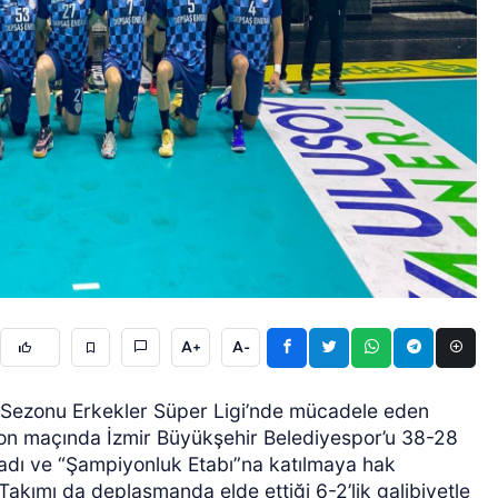
ÖZEL HABER
A+
A-
 Sezonu Erkekler Süper Ligi’nde mücadele eden
on maçında İzmir Büyükşehir Belediyespor’u 38-28
adı ve “Şampiyonluk Etabı”na katılmaya hak
Takımı da deplasmanda elde ettiği 6-2’lik galibiyetle