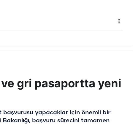
 ve gri pasaportta yeni
rt başvurusu yapacaklar için önemli bir
leri Bakanlığı, başvuru sürecini tamamen