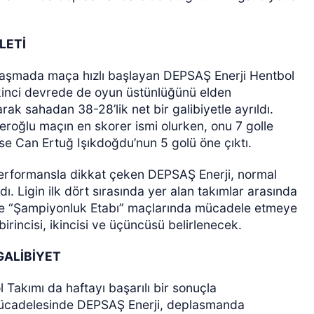
LETİ
ılaşmada maça hızlı başlayan DEPSAŞ Enerji Hentbol
İkinci devrede de oyun üstünlüğünü elden
rak sahadan 38-28’lik net bir galibiyetle ayrıldı.
roğlu maçın en skorer ismi olurken, onu 7 golle
 ise Can Ertuğ Işıkdoğdu’nun 5 golü öne çıktı.
performansla dikkat çeken DEPSAŞ Enerji, normal
 Ligin ilk dört sırasında yer alan takımlar arasında
kte “Şampiyonluk Etabı” maçlarında mücadele etmeye
rincisi, ikincisi ve üçüncüsü belirlenecek.
GALİBİYET
Takımı da haftayı başarılı bir sonuçla
mücadelesinde DEPSAŞ Enerji, deplasmanda