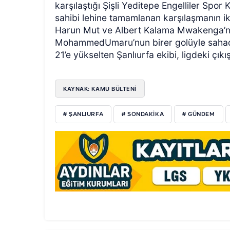
karşılaştığı Şişli Yeditepe Engelliler Spor 
sahibi lehine tamamlanan karşılaşmanın ik
Harun Mut ve Albert Kalama Mwakenga’
MohammedUmaru’nun birer golüyle sahadan f
21’e yükselten Şanlıurfa ekibi, ligdeki çıkı
KAYNAK: KAMU BÜLTENI
# ŞANLIURFA
# SONDAKIKA
# GÜNDEM