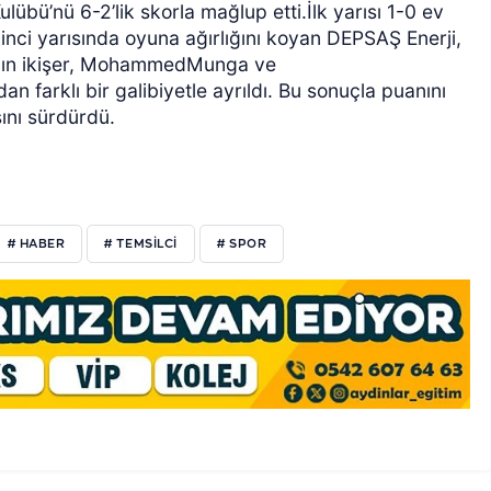
Kulübü’nü 6-2’lik skorla mağlup etti.İlk yarısı 1-0 ev
inci yarısında oyuna ağırlığını koyan DEPSAŞ Enerji,
nın ikişer, MohammedMunga ve
arklı bir galibiyetle ayrıldı. Bu sonuçla puanını
şını sürdürdü.
# HABER
# TEMSILCI
# SPOR