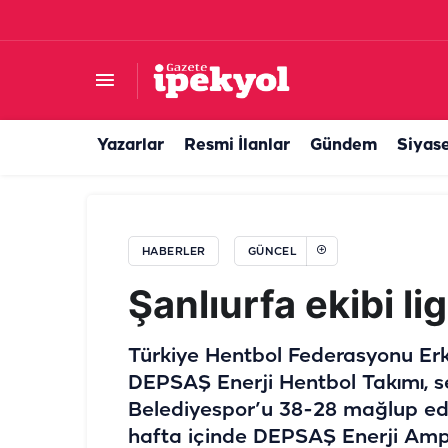
Şanlıurfa’da yeşil ve gri pasaportta yeni döne
Yazarlar
Resmi İlanlar
Gündem
Siyas
HABERLER
GÜNCEL
Şanlıurfa ekibi li
Türkiye Hentbol Federasyonu Er
DEPSAŞ Enerji Hentbol Takımı, 
Belediyespor’u 38-28 mağlup ede
hafta içinde DEPSAŞ Enerji Amput