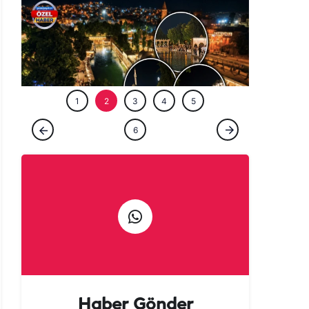
1
2
3
4
5
ÖZEL HABER
6
Şanlıurfa'nın kalbi ışıklarla yeniden hayat
buldu! İlk geceden büyük ilgi
Haber Gönder