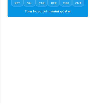
PZT
SAL
ÇAR
PER
CUM
CMT
Tüm hava tahminini göster