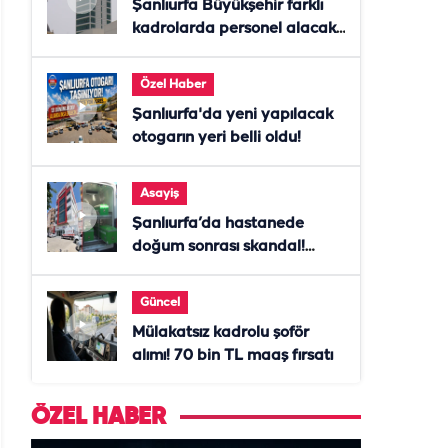
Şanlıurfa Büyükşehir farklı
kadrolarda personel alacak!
Başvurular başladı
Özel Haber
Şanlıurfa'da yeni yapılacak
otogarın yeri belli oldu!
Asayiş
Şanlıurfa’da hastanede
doğum sonrası skandal!
Anne öldü, doktor tutuklandı
Güncel
Mülakatsız kadrolu şoför
alımı! 70 bin TL maaş fırsatı
ÖZEL HABER
ÖZEL HABE