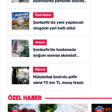
kadrolarda personel alacak!
Başvurular başladı
Özel Haber
Şanlıurfa'da yeni yapılacak
otogarın yeri belli oldu!
Asayiş
Şanlıurfa’da hastanede
doğum sonrası skandal!
Anne öldü, doktor tutuklandı
Güncel
Mülakatsız kadrolu şoför
alımı! 70 bin TL maaş fırsatı
ÖZEL HABER