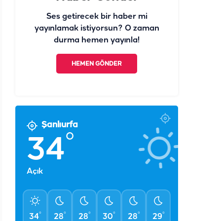
Ses getirecek bir haber mi
yayınlamak istiyorsun? O zaman
durma hemen yayınla!
HEMEN GÖNDER
Şanlıurfa
°
34
Açık
°
°
°
°
°
°
34
28
28
30
28
29