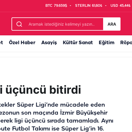
BTC
79.659$
STERLIN
61,60₺
USD
45,44₺
m başladı
ARA
et
Özel Haber
Asayiş
Kültür Sanat
Eğitim
Röpo
gi üçüncü bitirdi
kekler Süper Ligi’nde mücadele eden
sezonun son maçında İzmir Büyükşehir
rek ligi üçüncü sırada tamamladı. Aynı
e Futbol Takımı ise Süper Lig’in 16.