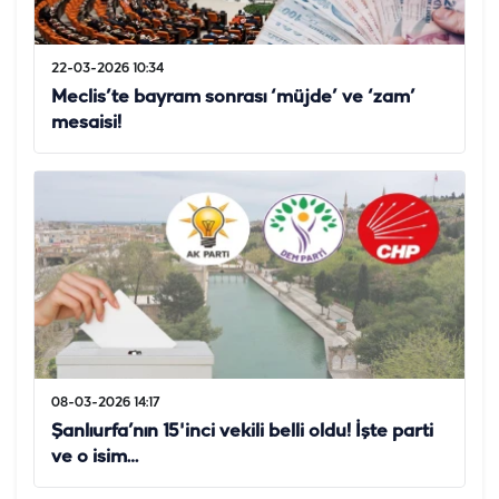
22-03-2026 10:34
Meclis’te bayram sonrası ‘müjde’ ve ‘zam’
mesaisi!
08-03-2026 14:17
Şanlıurfa’nın 15'inci vekili belli oldu! İşte parti
ve o isim…