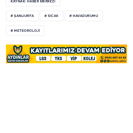
KAYNAK: HABER MERKEZİ
# ŞANLIURFA
# SICAK
# HAVADURUMU
# METEOROLOJI