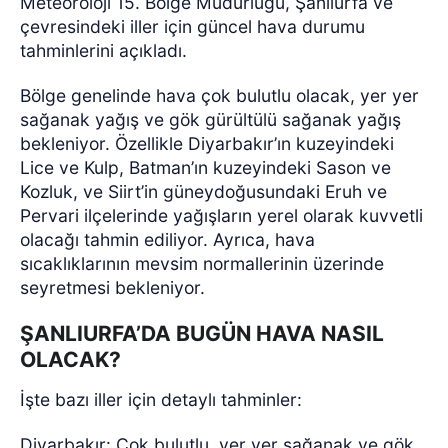
Meteoroloji 15. Bölge Müdürlüğü, Şanlıurfa ve
çevresindeki iller için güncel hava durumu
tahminlerini açıkladı.
Bölge genelinde hava çok bulutlu olacak, yer yer
sağanak yağış ve gök gürültülü sağanak yağış
bekleniyor. Özellikle Diyarbakır’ın kuzeyindeki
Lice ve Kulp, Batman’ın kuzeyindeki Sason ve
Kozluk, ve Siirt’in güneydoğusundaki Eruh ve
Pervari ilçelerinde yağışların yerel olarak kuvvetli
olacağı tahmin ediliyor. Ayrıca, hava
sıcaklıklarının mevsim normallerinin üzerinde
seyretmesi bekleniyor.
ŞANLIURFA’DA BUGÜN HAVA NASIL
OLACAK?
İşte bazı iller için detaylı tahminler:
Diyarbakır: Çok bulutlu, yer yer sağanak ve gök