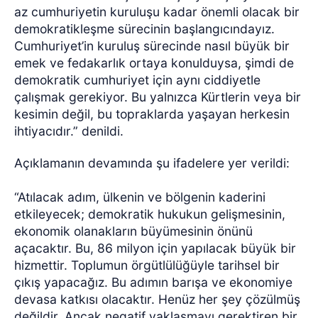
az cumhuriyetin kuruluşu kadar önemli olacak bir
demokratikleşme sürecinin başlangıcındayız.
Cumhuriyet’in kuruluş sürecinde nasıl büyük bir
emek ve fedakarlık ortaya konulduysa, şimdi de
demokratik cumhuriyet için aynı ciddiyetle
çalışmak gerekiyor. Bu yalnızca Kürtlerin veya bir
kesimin değil, bu topraklarda yaşayan herkesin
ihtiyacıdır.” denildi.
Açıklamanın devamında şu ifadelere yer verildi:
“Atılacak adım, ülkenin ve bölgenin kaderini
etkileyecek; demokratik hukukun gelişmesinin,
ekonomik olanakların büyümesinin önünü
açacaktır. Bu, 86 milyon için yapılacak büyük bir
hizmettir. Toplumun örgütlülüğüyle tarihsel bir
çıkış yapacağız. Bu adımın barışa ve ekonomiye
devasa katkısı olacaktır. Henüz her şey çözülmüş
değildir. Ancak negatif yaklaşmayı gerektiren bir