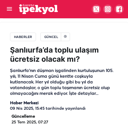
İmralı görüşmesinden ‘yasa’ mesajı çıktı
HABERLER
GÜNCEL
Şanlıurfa’da toplu ulaşım
ücretsiz olacak mı?
Şanlıurfa’nın düşman işgalinden kurtuluşunun 105.
yılı, 11 Nisan Cuma günü kentte coşkuyla
kutlanacak. Her yıl olduğu gibi bu yıl da
vatandaşlar, o gün toplu taşımanın ücretsiz olup
olmayacağını merak ediyor. İşte detaylar…
Haber Merkezi
09 Nis 2025, 15:45
tarihinde yayınlandı
Güncelleme
25 Tem 2025, 07:27