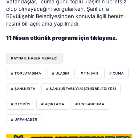
Vatandaşlar,
cuma günü toplu ulaşımın ücretsiz
olup olmayacağını sorgularken, Şanlıurfa
Büyükşehir Belediyesinden konuyla ilgili henüz
resmi bir açıklama yapılmadı.
11 Nisan etkinlik programı için tıklayınız.
KAYNAK: HABER MERKEZI
# TOPLUTAŞIMA
# ULAŞIM
# 11NISAN
# CUMA
# ŞANLIURFA
# ŞANLIURFABÜYÜKŞEHIRBELEDIYESI
# OTOBÜS
# AÇIKLAMA
# 11NISANCUMA
# URFAHABER