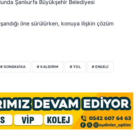
olunda Şanlıurfa Büyükşehir Belediyesi
aşandığı öne sürülürken, konuya ilişkin çözüm
# SONDAKIKA
# KALDIRIM
# YOL
# ENGELI