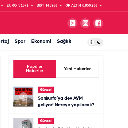
EURO
53,37₺
BIST
14.598₺
GR.ALTIN
6.856,23₺
rtaj
Spor
Ekonomi
Sağlık
Popüler
Yeni Haberler
Haberler
Güncel
Şanlıurfa’ya dev AVM
geliyor! Nereye yapılacak?
Güncel