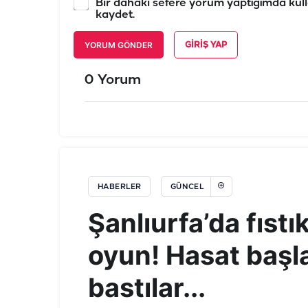
Bir dahaki sefere yorum yaptığımda kull
kaydet.
YORUM GÖNDER
GIRIŞ YAP
0 Yorum
HABERLER
GÜNCEL
Şanlıurfa’da fıst
oyun! Hasat baş
bastılar...