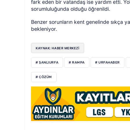
fark eden bir vatandaş ise yardım etti. Y
sorumluluğunda olduğu öğrenildi.
Benzer sorunların kent genelinde sıkça y
bekleniyor.
KAYNAK: HABER MERKEZI
# ŞANLIURFA
# RAMPA
# URFAHABER
# ÇÖZÜM