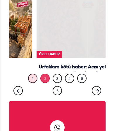
ÖZEL HABE
ÖZEL HABER
Urfalılara kötü haber: Acısı yetmedi, fiyatı
da yakıyor!
1
2
3
4
5
6