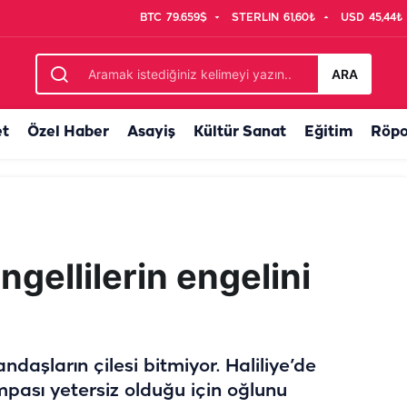
BTC
79.659$
STERLIN
61,60₺
USD
45,44₺
t başlamadan düğmeye bastılar...
ARA
et
Özel Haber
Asayiş
Kültür Sanat
Eğitim
Röpo
engellilerin engelini
daşların çilesi bitmiyor. Haliliye’de
mpası yetersiz olduğu için oğlunu