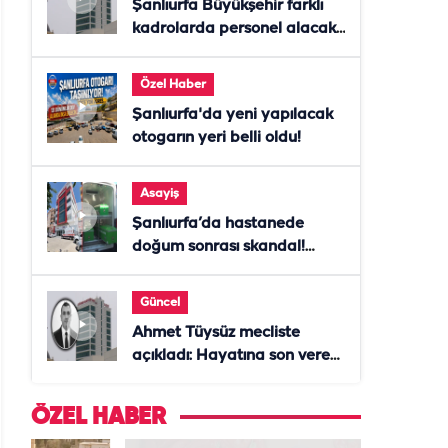
Şanlıurfa Büyükşehir farklı
kadrolarda personel alacak!
Başvurular başladı
Özel Haber
Şanlıurfa'da yeni yapılacak
otogarın yeri belli oldu!
Asayiş
Şanlıurfa’da hastanede
doğum sonrası skandal!
Anne öldü, doktor tutuklandı
Güncel
Ahmet Tüysüz mecliste
açıkladı: Hayatına son veren
daire başkanı "İsteselerdi
ölmezdim" notunu bıraktı
ÖZEL HABER