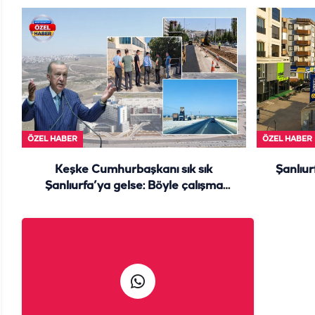
ÖZEL HABER
ÖZEL HABER
Keşke Cumhurbaşkanı sık sık
Şanlıur
Şanlıurfa’ya gelse: Böyle çalışma
görülmedi