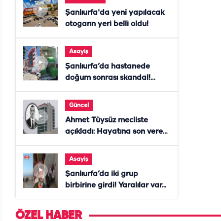
Şanlıurfa'da yeni yapılacak
otogarın yeri belli oldu!
Asayiş
Şanlıurfa’da hastanede
doğum sonrası skandal!
Anne öldü, doktor tutuklandı
Güncel
Ahmet Tüysüz mecliste
açıkladı: Hayatına son veren
daire başkanı "İsteselerdi
ölmezdim" notunu bıraktı
Asayiş
Şanlıurfa’da iki grup
birbirine girdi! Yaralılar var...
ÖZEL HABER