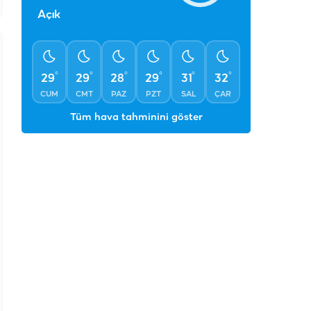
°
29
Açık
°
°
°
°
°
°
29
29
28
29
31
32
CUM
CMT
PAZ
PZT
SAL
ÇAR
Tüm hava tahminini göster