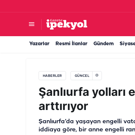
Şanlıurfa’da fıstık üzerinden büyük oyun! Hasa
Yazarlar
Resmi İlanlar
Gündem
Siyas
HABERLER
GÜNCEL
Şanlıurfa yolları 
arttırıyor
Şanlıurfa’da yaşayan engelli vatan
iddiaya göre, bir anne engelli ra