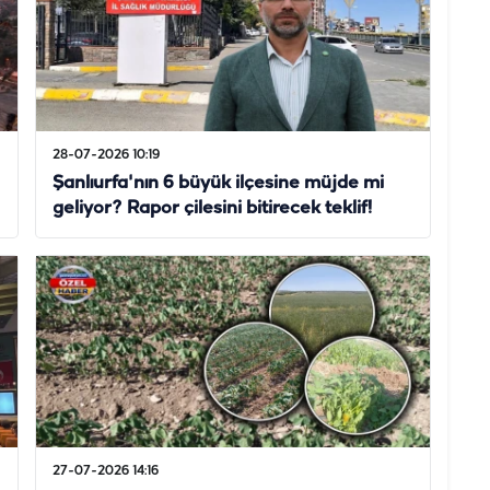
28-07-2026 10:19
Şanlıurfa'nın 6 büyük ilçesine müjde mi
geliyor? Rapor çilesini bitirecek teklif!
27-07-2026 14:16