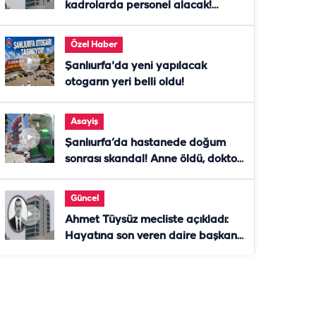
kadrolarda personel alacak!
Başvurular başladı
Özel Haber
Şanlıurfa'da yeni yapılacak
otogarın yeri belli oldu!
Asayiş
Şanlıurfa’da hastanede doğum
sonrası skandal! Anne öldü, doktor
tutuklandı
Güncel
Ahmet Tüysüz mecliste açıkladı:
Hayatına son veren daire başkanı
"İsteselerdi ölmezdim" notunu
bıraktı