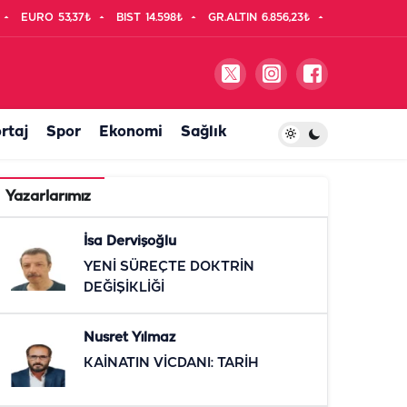
EURO
53,37₺
BIST
14.598₺
GR.ALTIN
6.856,23₺
rtaj
Spor
Ekonomi
Sağlık
Yazarlarımız
İsa Dervişoğlu
YENİ SÜREÇTE DOKTRİN
DEĞİŞİKLİĞİ
Nusret Yılmaz
KAİNATIN VİCDANI: TARİH