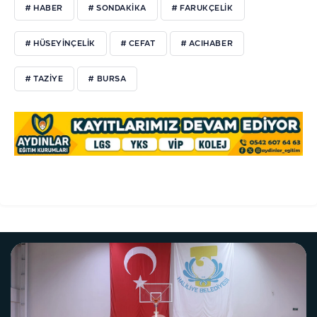
# HABER
# SONDAKIKA
# FARUKÇELIK
# HÜSEYINÇELIK
# CEFAT
# ACIHABER
# TAZIYE
# BURSA