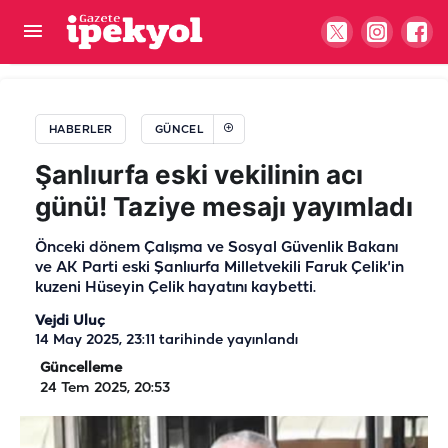
Urfa’da polis ve spor akademisi hayali olanlar
müjde! Ücretsiz kurslar başladı
HABERLER
GÜNCEL
Şanlıurfa eski vekilinin acı
günü! Taziye mesajı yayımladı
Önceki dönem Çalışma ve Sosyal Güvenlik Bakanı
ve AK Parti eski Şanlıurfa Milletvekili Faruk Çelik'in
kuzeni Hüseyin Çelik hayatını kaybetti.
Vejdi Uluç
14 May 2025, 23:11
tarihinde yayınlandı
Güncelleme
24 Tem 2025, 20:53