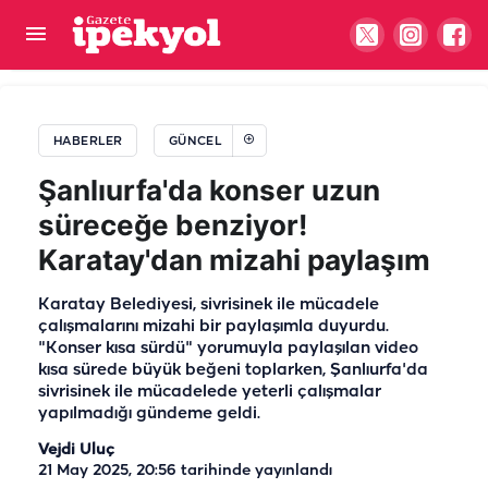
Şanlıurfalı oyuncu TRT 1’in “Asırlık Gece” dizisi
kadrosuna dahil oldu
HABERLER
GÜNCEL
Şanlıurfa'da konser uzun
süreceğe benziyor!
Karatay'dan mizahi paylaşım
Karatay Belediyesi, sivrisinek ile mücadele
çalışmalarını mizahi bir paylaşımla duyurdu.
"Konser kısa sürdü" yorumuyla paylaşılan video
kısa sürede büyük beğeni toplarken, Şanlıurfa'da
sivrisinek ile mücadelede yeterli çalışmalar
yapılmadığı gündeme geldi.
Vejdi Uluç
21 May 2025, 20:56
tarihinde yayınlandı