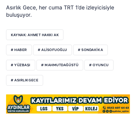
Asırlık Gece, her cuma TRT 1’de izleyicisiyle
buluşuyor.
KAYNAK: AHMET HAKKI AK
# HABER
# ALISOFUOĞLU
# SONDAKIKA
# YÜZBAŞI
# MAHMUTDAĞÜSTÜ
# OYUNCU
# ASIRLIKGECE