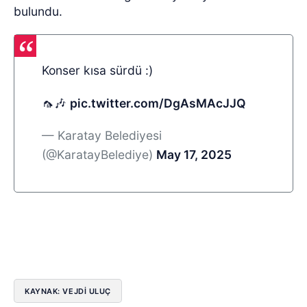
bulundu.
Konser kısa sürdü :)
🦟🎶
pic.twitter.com/DgAsMAcJJQ
— Karatay Belediyesi
(@KaratayBelediye)
May 17, 2025
KAYNAK: VEJDI ULUÇ