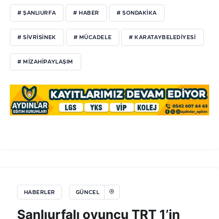
# ŞANLIURFA
# HABER
# SONDAKIKA
# SIVRISINEK
# MÜCADELE
# KARATAYBELEDIYESI
# MIZAHIPAYLAŞIM
HABERLER
GÜNCEL
Şanlıurfalı oyuncu TRT 1’in