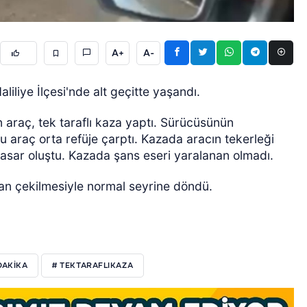
A+
A-
iliye İlçesi'nde alt geçitte yaşandı.
araç, tek taraflı kaza yaptı. Sürücüsünün
GÜNCEL
 araç orta refüje çarptı. Kazada aracın tekerleği
asar oluştu. Kazada şans eseri yaralanan olmadı.
dan çekilmesiyle normal seyrine döndü.
DAKIKA
# TEKTARAFLIKAZA