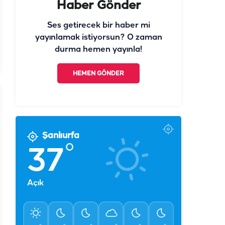
Haber Gönder
Ses getirecek bir haber mi
yayınlamak istiyorsun? O zaman
durma hemen yayınla!
HEMEN GÖNDER
Şanlıurfa
°
37
Açık