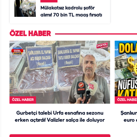
Mülakatsız kadrolu şoför
alımı! 70 bin TL maaş fırsatı
ÖZEL HABER
ÖZEL HABER
ÖZEL HABE
Gurbetçi talebi Urfa esnafına sezonu
Şanlıur
erken açtırdı! Valizler salça ile doluyor
euro 