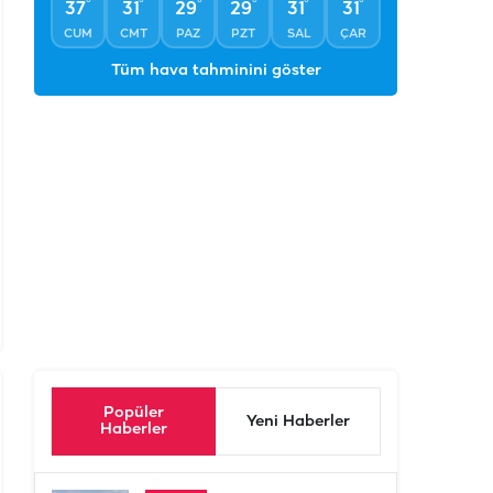
°
°
°
°
°
°
37
31
29
29
31
31
CUM
CMT
PAZ
PZT
SAL
ÇAR
Tüm hava tahminini göster
Popüler
Yeni Haberler
Haberler