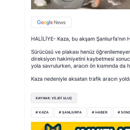
HALİLİYE- Kaza, bu akşam Şanlıurfa'nın Hal
Sürücüsü ve plakası henüz öğrenilemeyen 
direksiyon hakimiyetini kaybetmesi sonucu
yola savrulurken, aracın ön kısmında da h
Kaza nedeniyle aksatan trafik aracın yol
KAYNAK: VEJDI ULUÇ
# KAZA
# ŞANLIURFA
# HABER
# SON