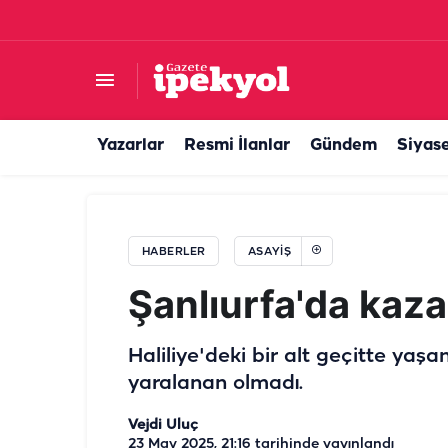
Komşu kentte yangın faciası: 4 yaşındaki çocuk
Yazarlar
Resmi İlanlar
Gündem
Siyas
HABERLER
ASAYIŞ
Şanlıurfa'da kaza
Haliliye'deki bir alt geçitte yaş
yaralanan olmadı.
Vejdi Uluç
23 May 2025, 21:16
tarihinde yayınlandı