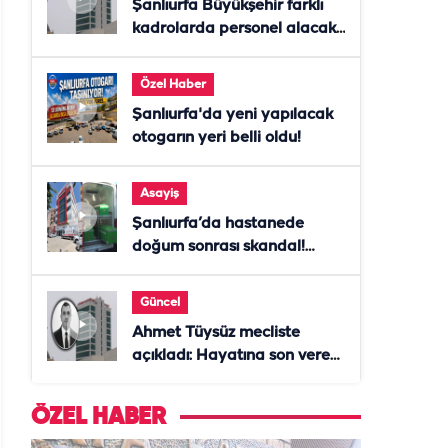
Şanlıurfa Büyükşehir farklı
kadrolarda personel alacak!
Başvurular başladı
Özel Haber
Şanlıurfa'da yeni yapılacak
otogarın yeri belli oldu!
Asayiş
Şanlıurfa’da hastanede
doğum sonrası skandal!
Anne öldü, doktor tutuklandı
Güncel
Ahmet Tüysüz mecliste
açıkladı: Hayatına son veren
daire başkanı "İsteselerdi
ölmezdim" notunu bıraktı
ÖZEL HABER