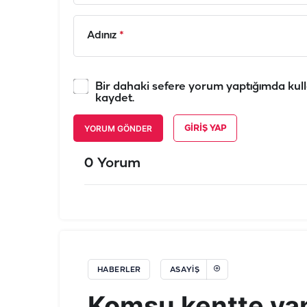
Adınız
*
Bir dahaki sefere yorum yaptığımda kull
kaydet.
YORUM GÖNDER
GIRIŞ YAP
0 Yorum
HABERLER
ASAYIŞ
Komşu kentte yan