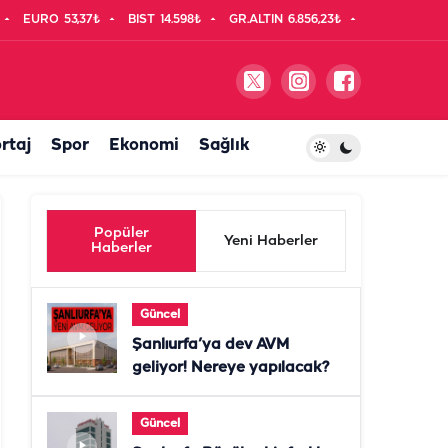
EURO
53,37₺
BIST
14.598₺
GR.ALTIN
6.856,23₺
rtaj
Spor
Ekonomi
Sağlık
Popüler
Yeni Haberler
Haberler
Güncel
Şanlıurfa’ya dev AVM
geliyor! Nereye yapılacak?
Güncel