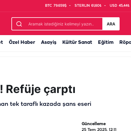
BTC
79.659$
STERLIN
61,60₺
USD
45,44₺
 hayatını kaybetti
ARA
et
Özel Haber
Asayiş
Kültür Sanat
Eğitim
Röpo
! Refüje çarptı
anan tek taraflı kazada şans eseri
Güncelleme
25 Tem 2025, 12:11