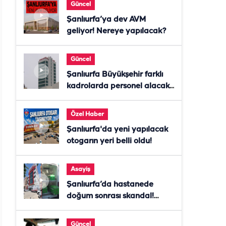
Güncel
Şanlıurfa’ya dev AVM
geliyor! Nereye yapılacak?
Güncel
Şanlıurfa Büyükşehir farklı
kadrolarda personel alacak!
Başvurular başladı
Özel Haber
Şanlıurfa'da yeni yapılacak
otogarın yeri belli oldu!
Asayiş
Şanlıurfa’da hastanede
doğum sonrası skandal!
Anne öldü, doktor tutuklandı
Güncel