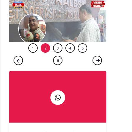
ÖZEL HABE
1
2
3
4
5
ÖZEL HABER
6
Şanlıurfa'da bir ömür ocağın başında:
Çıraklığını yapmadığın işin ustalığını
yapamazsın