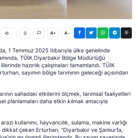
A+
A-
a, 1 Temmuz 2025 itibarıyla ülke genelinde
psamında, TÜİK Diyarbakır Bölge Müdürlüğü
ÖZEL HABER
llerinde hazırlık çalışmaları tamamlandı. TÜİK
urhan, sayımın bölge tarımının geleceği açısından
rının sahadaki etkilerini ölçmek, tarımsal faaliyetleri
sel planlamaları daha etkin kılmak amacıyla
 arazi kullanımı, hayvancılık, sulama, makine varlığı
 dikkat çeken Erturhan, "Diyarbakır ve Şanlıurfa,
iye'nin en önemli illerindendir. Bu sayım sayesinde,