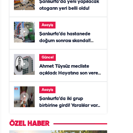
Şanlıurfa'da yeni yapılacak
otogarın yeri belli oldu!
Asayiş
Şanlıurfa’da hastanede
doğum sonrası skandal!
Anne öldü, doktor tutuklandı
Güncel
Ahmet Tüysüz mecliste
açıkladı: Hayatına son veren
daire başkanı "İsteselerdi
ölmezdim" notunu bıraktı
Asayiş
Şanlıurfa’da iki grup
birbirine girdi! Yaralılar var...
ÖZEL HABER