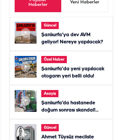
Popüler
Yeni Haberler
Haberler
Güncel
Şanlıurfa’ya dev AVM
geliyor! Nereye yapılacak?
Özel Haber
Şanlıurfa'da yeni yapılacak
otogarın yeri belli oldu!
Asayiş
Şanlıurfa’da hastanede
doğum sonrası skandal!
Anne öldü, doktor tutuklandı
Güncel
Ahmet Tüysüz mecliste