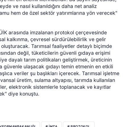
yde ve nasıl kullanıldığını daha net analiz
kamu hem de özel sektör yatırımlarına yön verecek"
TÜİK arasında imzalanan protokol çerçevesinde
al kalkınma, çevresel sürdürülebilirlik ve gelir
ı oluşturacak. Tarımsal faaliyetler detaylı biçimde
çısından değil, tüketicilerin güvenli gıdaya erişimi
 dayalı tarım politikaları geliştirmek, üreticinin
a güvenle ulaşacak gıdayı temin etmenin en etkili
ıca veriler şu başlıkları içerecek. Tarımsal işletme
hayvansal üretim, sulama altyapısı, tarımda kullanılan
iler, elektronik sistemlerle toplanacak ve kayıtlar
cek" diye konuştu.
MVEORMANBAKANLIĞI
# IMZA
# PROTOKOL