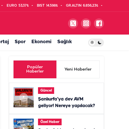
EURO
53,37₺
BIST
14.598₺
GR.ALTIN
6.856,23₺
rtaj
Spor
Ekonomi
Sağlık
Popüler
Yeni Haberler
Haberler
Güncel
Şanlıurfa’ya dev AVM
geliyor! Nereye yapılacak?
Özel Haber