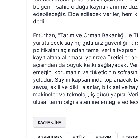
bölgenin sahip olduğu kaynakların ne düze
edebileceğiz. Elde edilecek veriler, hem 
dedi.
Erturhan, "Tarım ve Orman Bakanlığı ile 
yürütülecek sayım, gıda arz güvenliği, kırs
politikaları açısından temel veri altyapısın
kayıt altına alınması, yalnızca üreticiler a
açısından da büyük katkı sağlayacak. Veriye
emeğini korumanın ve tüketicinin sofrasın
yoludur. Sayım kapsamında toplanacak başl
sayısı, ekili ve dikili alanlar, bitkisel ve 
makineler ve teknoloji, iş gücü yapısı. Ver
ulusal tarım bilgi sistemine entegre edile
KAYNAK: İHA
# SANLIURFA
# TÜIK
# SAYIM
# TARI