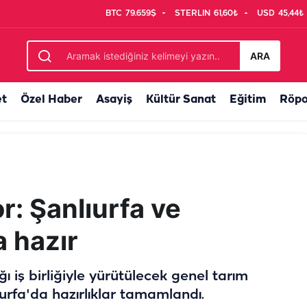
BTC
79.659$
STERLIN
61,60₺
USD
45,44₺
er kuruyor
ARA
et
Özel Haber
Asayiş
Kültür Sanat
Eğitim
Röpo
r: Şanlıurfa ve
a hazır
 iş birliğiyle yürütülecek genel tarım
urfa'da hazırlıklar tamamlandı.