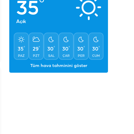
°
35
Açık
°
°
°
°
°
°
35
29
30
30
30
30
PAZ
PZT
SAL
ÇAR
PER
CUM
Tüm hava tahminini göster