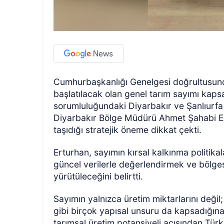
Cumhurbaşkanlığı Genelgesi doğrultusund
başlatılacak olan genel tarım sayımı ka
sorumluluğundaki Diyarbakır ve Şanlıurfa i
Diyarbakır Bölge Müdürü Ahmet Şahabi Ert
taşıdığı stratejik öneme dikkat çekti.
Erturhan, sayımın kırsal kalkınma politikala
güncel verilerle değerlendirmek ve bölge
yürütüleceğini belirtti.
Sayımın yalnızca üretim miktarlarını değil;
gibi birçok yapısal unsuru da kapsadığına
tarımsal üretim potansiyeli açısından Türk