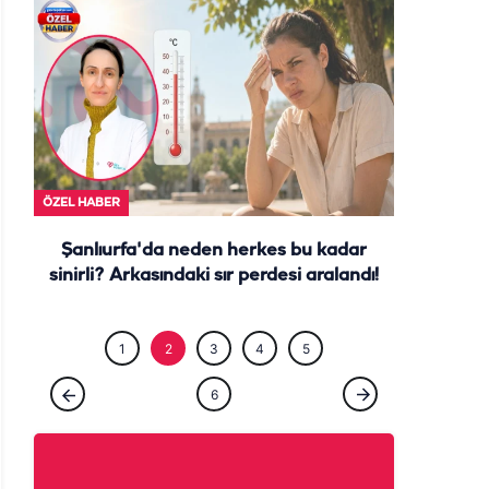
ÖZEL HABE
ÖZEL HABER
Şanlıurfa'da neden herkes bu kadar
sinirli? Arkasındaki sır perdesi aralandı!
1
2
3
4
5
6