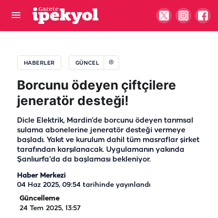
Şanlıurfa’da ulaşıma zam geldi! İşte yeni tarife…
HABERLER
GÜNCEL
Borcunu ödeyen çiftçilere
jeneratör desteği!
Dicle Elektrik, Mardin’de borcunu ödeyen tarımsal
sulama abonelerine jeneratör desteği vermeye
başladı. Yakıt ve kurulum dahil tüm masraflar şirket
tarafından karşılanacak. Uygulamanın yakında
Şanlıurfa’da da başlaması bekleniyor.
Haber Merkezi
04 Haz 2025, 09:54
tarihinde yayınlandı
Güncelleme
24 Tem 2025, 13:57