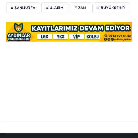
# ŞANLIURFA
# ULAŞIM
# ZAM
# BÜYÜKŞEHIR