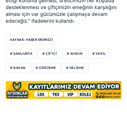
ettiği konuma gelmesi, üreticimizin her koşulda
desteklenmesi ve çiftçimizin emeğinin karşılığını
alması için var gücümüzle çalışmaya devam
edeceğiz.” ifadelerini kullandı.
KAYNAK: HABER MERKEZİ
# ŞANLIURFA
# ÇİFTÇİ
# SORUN
# VEKİL
# BAKAN
# GÖRÜŞME
# GELİŞME