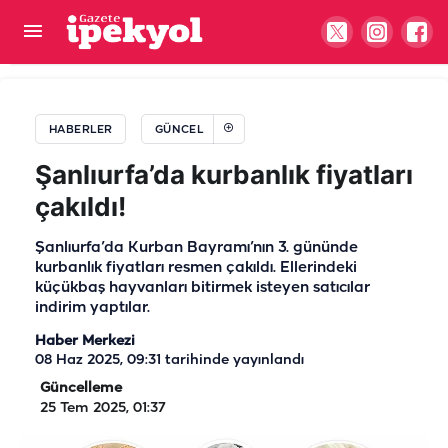
Şanlıurfa çiftçisini rahatlatan gelişme! Sabit fiyat
uygulamasıyla tek çatı altında birleştirilecek
HABERLER
GÜNCEL
Şanlıurfa’da kurbanlık fiyatları
çakıldı!
Şanlıurfa’da Kurban Bayramı’nın 3. gününde
kurbanlık fiyatları resmen çakıldı. Ellerindeki
küçükbaş hayvanları bitirmek isteyen satıcılar
indirim yaptılar.
Haber Merkezi
08 Haz 2025, 09:31
tarihinde yayınlandı
Güncelleme
25 Tem 2025, 01:37