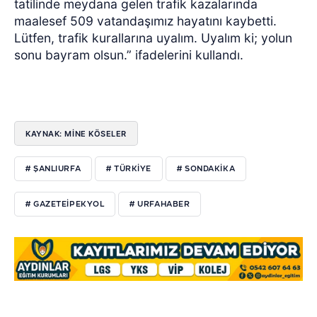
tatilinde meydana gelen trafik kazalarında
maalesef 509 vatandaşımız hayatını kaybetti.
Lütfen, trafik kurallarına uyalım. Uyalım ki; yolun
sonu bayram olsun.” ifadelerini kullandı.
KAYNAK: MİNE KÖSELER
# ŞANLIURFA
# TÜRKIYE
# SONDAKIKA
# GAZETEIPEKYOL
# URFAHABER