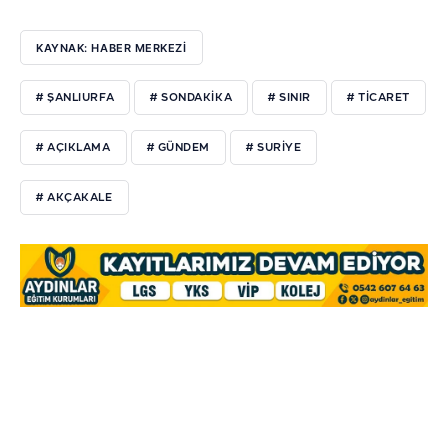
KAYNAK: HABER MERKEZİ
# ŞANLIURFA
# SONDAKIKA
# SINIR
# TICARET
# AÇIKLAMA
# GÜNDEM
# SURIYE
# AKÇAKALE