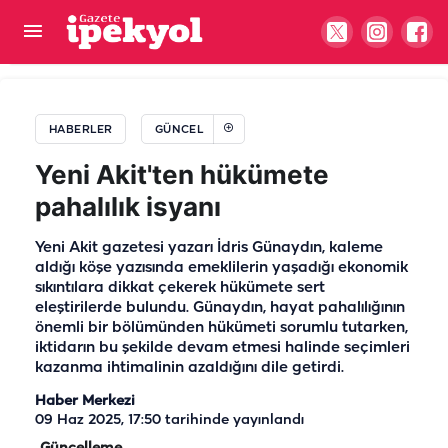
Nedir mevsimlik tarım işçisi olmak? “Çadırda
yaşam, yolda tehlike, tarlada güvencesizlik…”
HABERLER
GÜNCEL
Yeni Akit'ten hükümete
pahalılık isyanı
Yeni Akit gazetesi yazarı İdris Günaydın, kaleme
aldığı köşe yazısında emeklilerin yaşadığı ekonomik
sıkıntılara dikkat çekerek hükümete sert
eleştirilerde bulundu. Günaydın, hayat pahalılığının
önemli bir bölümünden hükümeti sorumlu tutarken,
iktidarın bu şekilde devam etmesi halinde seçimleri
kazanma ihtimalinin azaldığını dile getirdi.
Haber Merkezi
09 Haz 2025, 17:50
tarihinde yayınlandı