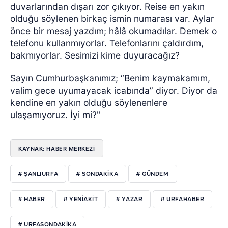
duvarlarından dışarı zor çıkıyor. Reise en yakın
olduğu söylenen birkaç ismin numarası var. Aylar
önce bir mesaj yazdım; hâlâ okumadılar. Demek o
telefonu kullanmıyorlar. Telefonlarını çaldırdım,
bakmıyorlar. Sesimizi kime duyuracağız?
Sayın Cumhurbaşkanımız; “Benim kaymakamım,
valim gece uyumayacak icabında” diyor. Diyor da
kendine en yakın olduğu söylenenlere
ulaşamıyoruz. İyi mi?"
KAYNAK: HABER MERKEZI
# ŞANLIURFA
# SONDAKIKA
# GÜNDEM
# HABER
# YENIAKIT
# YAZAR
# URFAHABER
# URFASONDAKIKA