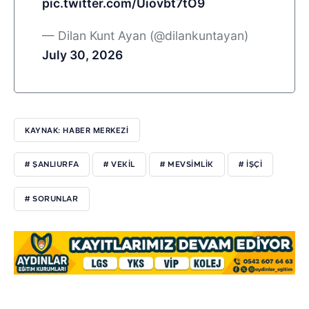
pic.twitter.com/Uiovbt7tO9
— Dilan Kunt Ayan (@dilankuntayan)
July 30, 2026
KAYNAK: HABER MERKEZİ
# ŞANLIURFA
# VEKİL
# MEVSİMLİK
# İŞÇİ
# SORUNLAR