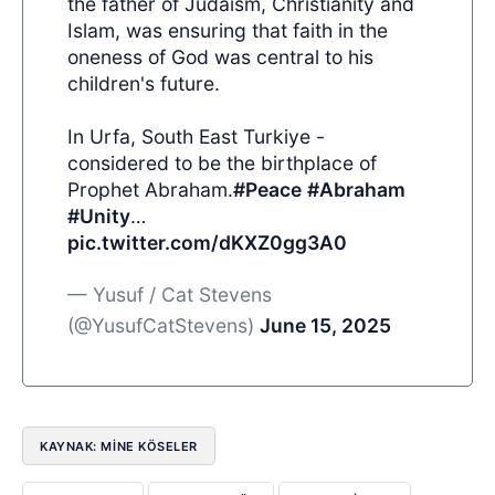
the father of Judaism, Christianity and
Islam, was ensuring that faith in the
oneness of God was central to his
children's future.
In Urfa, South East Turkiye -
considered to be the birthplace of
Prophet Abraham.
#Peace
#Abraham
#Unity
…
pic.twitter.com/dKXZ0gg3A0
— Yusuf / Cat Stevens
(@YusufCatStevens)
June 15, 2025
KAYNAK: MİNE KÖSELER