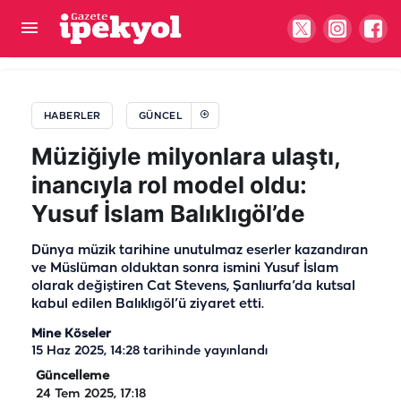
Şanlıurfa’da kulüp başkanının acı günü: Hayatını
kaybetti...
HABERLER
GÜNCEL
Müziğiyle milyonlara ulaştı,
inancıyla rol model oldu:
Yusuf İslam Balıklıgöl’de
Dünya müzik tarihine unutulmaz eserler kazandıran
ve Müslüman olduktan sonra ismini Yusuf İslam
olarak değiştiren Cat Stevens, Şanlıurfa’da kutsal
kabul edilen Balıklıgöl’ü ziyaret etti.
Mine Köseler
15 Haz 2025, 14:28
tarihinde yayınlandı
Güncelleme
24 Tem 2025, 17:18