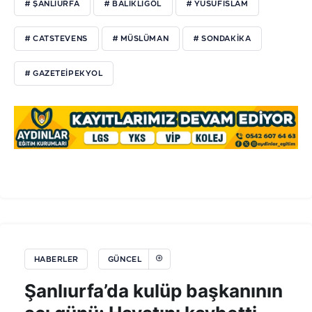
# ŞANLIURFA
# BALIKLIGÖL
# YUSUFİSLAM
# CATSTEVENS
# MÜSLÜMAN
# SONDAKIKA
# GAZETEIPEKYOL
HABERLER
GÜNCEL
Şanlıurfa’da kulüp başkanının