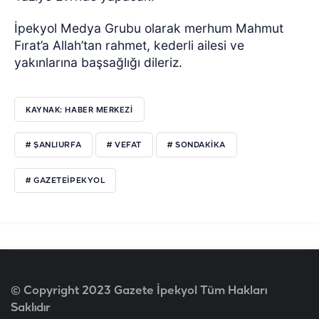
İpekyol Medya Grubu olarak merhum Mahmut
Fırat’a Allah’tan rahmet, kederli ailesi ve
yakınlarına başsağlığı dileriz.
KAYNAK: HABER MERKEZI
# ŞANLIURFA
# VEFAT
# SONDAKIKA
# GAZETEIPEKYOL
© Copyright 2023 Gazete İpekyol Tüm Hakları
Saklıdır