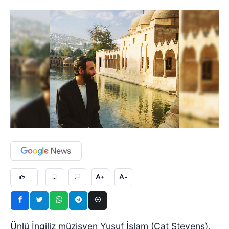
A+
A-
Ünlü İngiliz müzisyen Yusuf İslam (Cat Stevens),