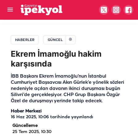
60 yıllık hasret Şanlıurfa’da son buldu:
Duygulandıran buluşma
HABERLER
GÜNCEL
Ekrem İmamoğlu hakim
karşısında
İBB Başkanı Ekrem İmamoğlu’nun İstanbul
Cumhuriyet Başsavcısı Akın Gürlek’e yönelik sözleri
nedeniyle açılan davanın ikinci duruşması bugün
Silivri’de gerçekleşiyor. CHP Grup Başkanı Özgür
Özel de duruşmayı yerinde takip edecek.
Haber Merkezi
16 Haz 2025, 10:06
tarihinde yayınlandı
Güncelleme
25 Tem 2025, 10:30