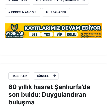
# SANLIURFA
# İSTANBULBÜYÜKŞEHIRBELEDIYE
# EKREMIMAMOĞLU
# URFAHABER
HABERLER
GÜNCEL
60 yıllık hasret Şanlıurfa’da
son buldu: Duygulandıran
buluşma