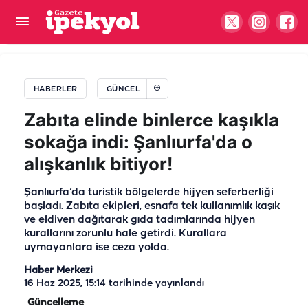
Şanlıurfa 20. Zırhlı Tugay Komutanı Üzeyir
Durmuş emekliye ayrıldı!
HABERLER
GÜNCEL
Zabıta elinde binlerce kaşıkla
sokağa indi: Şanlıurfa'da o
alışkanlık bitiyor!
Şanlıurfa’da turistik bölgelerde hijyen seferberliği
başladı. Zabıta ekipleri, esnafa tek kullanımlık kaşık
ve eldiven dağıtarak gıda tadımlarında hijyen
kurallarını zorunlu hale getirdi. Kurallara
uymayanlara ise ceza yolda.
Haber Merkezi
16 Haz 2025, 15:14
tarihinde yayınlandı
Güncelleme