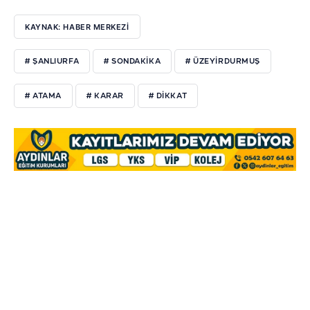
KAYNAK: HABER MERKEZİ
# ŞANLIURFA
# SONDAKIKA
# ÜZEYIRDURMUŞ
# ATAMA
# KARAR
# DIKKAT