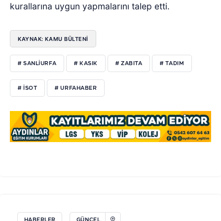
kurallarına uygun yapmalarını talep etti.
KAYNAK: KAMU BÜLTENİ
# SANLIURFA
# KASIK
# ZABITA
# TADIM
# ISOT
# URFAHABER
HABERLER
GÜNCEL