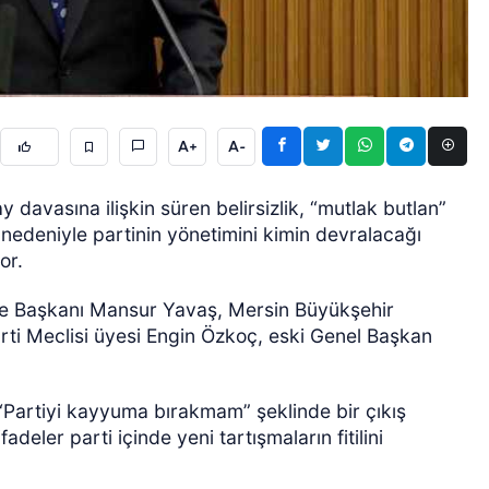
A+
A-
ÖZEL HABER
 davasına ilişkin süren belirsizlik, “mutlak butlan”
i nedeniyle partinin yönetimini kimin devralacağı
or.
e Başkanı Mansur Yavaş, Mersin Büyükşehir
ti Meclisi üyesi Engin Özkoç, eski Genel Başkan
Partiyi kayyuma bırakmam” şeklinde bir çıkış
deler parti içinde yeni tartışmaların fitilini