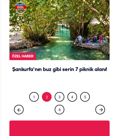
ÖZEL HABE
ÖZEL HABER
Şanlıurfa'nın buz gibi serin 7 piknik alanı!
1
2
3
4
5
6