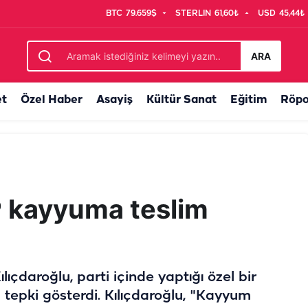
BTC
79.659$
STERLIN
61,60₺
USD
45,44₺
tulmuş siyasi partilerle görüşecek
ARA
et
Özel Haber
Asayiş
Kültür Sanat
Eğitim
Röpo
P kayyuma teslim
çdaroğlu, parti içinde yaptığı özel bir
 tepki gösterdi. Kılıçdaroğlu, "Kayyum