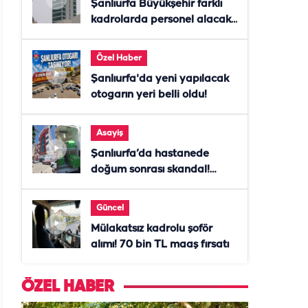
Şanlıurfa Büyükşehir farklı
kadrolarda personel alacak!
Başvurular başladı
Özel Haber
Şanlıurfa'da yeni yapılacak
otogarın yeri belli oldu!
Asayiş
Şanlıurfa’da hastanede
doğum sonrası skandal!
Anne öldü, doktor tutuklandı
Güncel
Mülakatsız kadrolu şoför
alımı! 70 bin TL maaş fırsatı
ÖZEL HABER