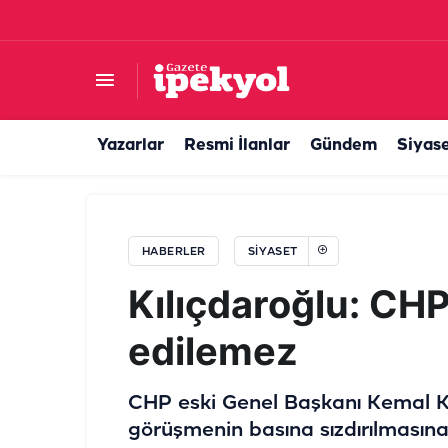
Meclis'te Terörsüz Türkiye mesaisi: Numan Kur
Yazarlar
Resmi İlanlar
Gündem
Siyas
HABERLER
SIYASET
Kılıçdaroğlu: CH
edilemez
CHP eski Genel Başkanı Kemal Kılı
görüşmenin basına sızdırılmasına