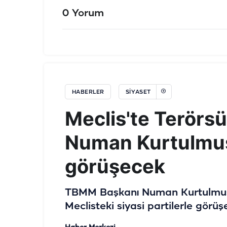
0 Yorum
HABERLER
SIYASET
Meclis'te Terörsü
Numan Kurtulmuş 
görüşecek
TBMM Başkanı Numan Kurtulmuş "T
Meclisteki siyasi partilerle gör