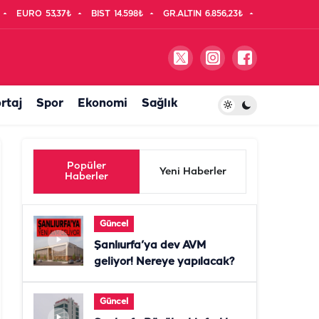
EURO
53,37₺
BIST
14.598₺
GR.ALTIN
6.856,23₺
rtaj
Spor
Ekonomi
Sağlık
Popüler
Yeni Haberler
Haberler
Güncel
Şanlıurfa’ya dev AVM
geliyor! Nereye yapılacak?
Güncel