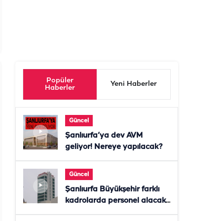
Popüler
Yeni Haberler
Haberler
Güncel
Şanlıurfa’ya dev AVM
geliyor! Nereye yapılacak?
Güncel
Şanlıurfa Büyükşehir farklı
kadrolarda personel alacak!
Başvurular başladı