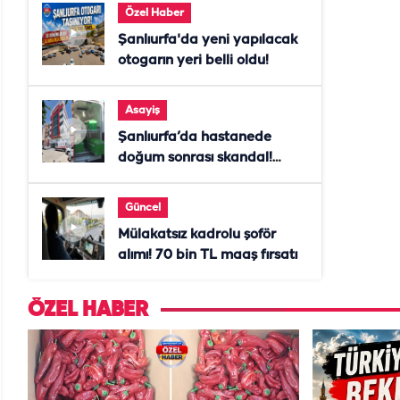
Özel Haber
Şanlıurfa'da yeni yapılacak
otogarın yeri belli oldu!
Asayiş
Şanlıurfa’da hastanede
doğum sonrası skandal!
Anne öldü, doktor tutuklandı
Güncel
Mülakatsız kadrolu şoför
alımı! 70 bin TL maaş fırsatı
ÖZEL HABER