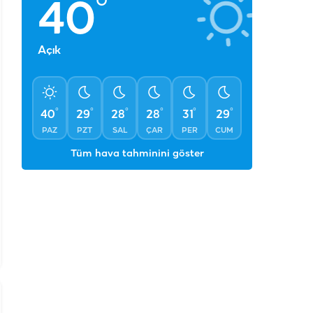
°
40
Açık
°
°
°
°
°
°
40
29
28
28
31
29
PAZ
PZT
SAL
ÇAR
PER
CUM
Tüm hava tahminini göster