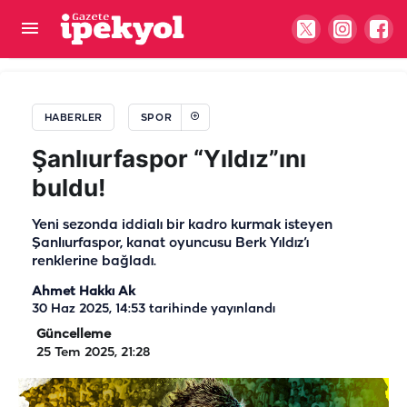
Şanlıurfa'nın yeni yıldızı geliyor! Galatasaray'da
yetişti, yeni rotası Amedspor oldu
HABERLER
SPOR
Şanlıurfaspor “Yıldız”ını
buldu!
Yeni sezonda iddialı bir kadro kurmak isteyen
Şanlıurfaspor, kanat oyuncusu Berk Yıldız’ı
renklerine bağladı.
Ahmet Hakkı Ak
30 Haz 2025, 14:53
tarihinde yayınlandı
Güncelleme
25 Tem 2025, 21:28