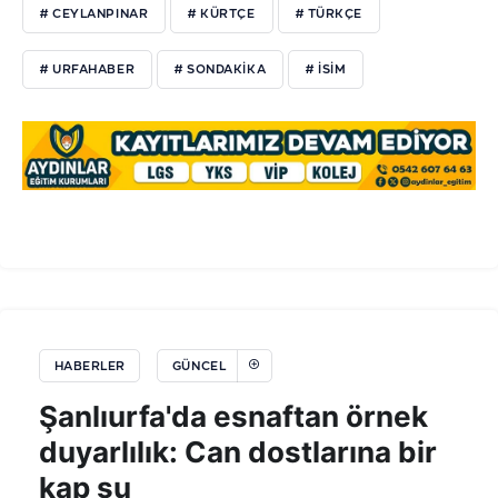
# CEYLANPINAR
# KÜRTÇE
# TÜRKÇE
# URFAHABER
# SONDAKIKA
# ISIM
HABERLER
GÜNCEL
Şanlıurfa'da esnaftan örnek
duyarlılık: Can dostlarına bir
kap su