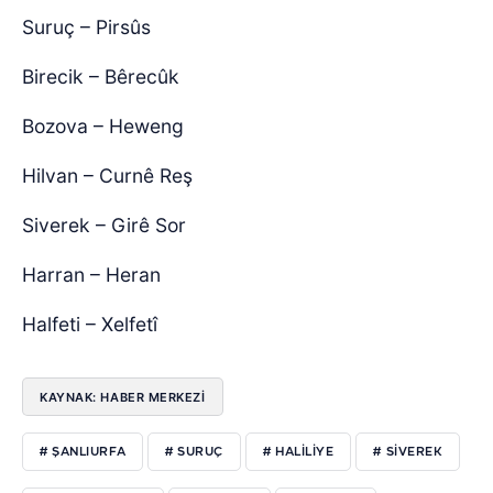
Suruç – Pirsûs
Birecik – Bêrecûk
Bozova – Heweng
Hilvan – Curnê Reş
Siverek – Girê Sor
Harran – Heran
Halfeti – Xelfetî
KAYNAK: HABER MERKEZI
# ŞANLIURFA
# SURUÇ
# HALILIYE
# SIVEREK