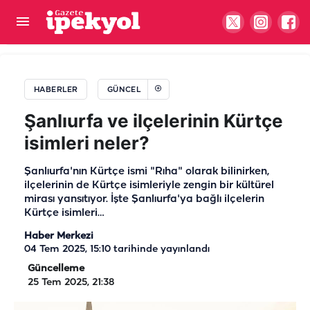
Şanlıurfa'da esnaftan örnek duyarlılık: Can
dostlarına bir kap su
HABERLER
GÜNCEL
Şanlıurfa ve ilçelerinin Kürtçe
isimleri neler?
Şanlıurfa'nın Kürtçe ismi "Rıha" olarak bilinirken,
ilçelerinin de Kürtçe isimleriyle zengin bir kültürel
mirası yansıtıyor. İşte Şanlıurfa'ya bağlı ilçelerin
Kürtçe isimleri…
Haber Merkezi
04 Tem 2025, 15:10
tarihinde yayınlandı
Güncelleme
25 Tem 2025, 21:38