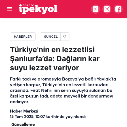
Şanlıurfa’da deprem hissi uyandıran gürültü!
Geceleri uykusuz kalan mahalleli tepkili
HABERLER
GÜNCEL
Türkiye'nin en lezzetlisi
Şanlıurfa’da: Dağların kar
suyu lezzet veriyor
Farklı tadı ve aromasıyla Bozova’ya bağlı Yaylak’ta
yetişen karpuz, Türkiye'nin en lezzetli karpuzları
arasında. Fırat Nehri'nin serin suyuyla sulanan bu
özel karpuzun tadı, adeta meyveli bir dondurmayı
andırıyor.
Haber Merkezi
15 Tem 2025, 10:07
tarihinde yayınlandı
Güncelleme