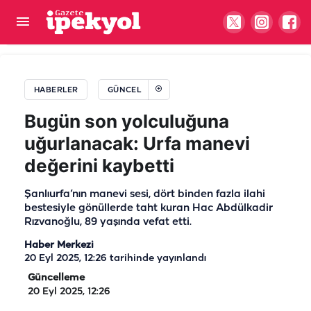
Urfa sıcağı cildi tehdit ediyor! Güneş lekesi deyip
geçmeyin
HABERLER
GÜNCEL
Bugün son yolculuğuna
uğurlanacak: Urfa manevi
değerini kaybetti
Şanlıurfa’nın manevi sesi, dört binden fazla ilahi
bestesiyle gönüllerde taht kuran Hac Abdülkadir
Rızvanoğlu, 89 yaşında vefat etti.
Haber Merkezi
20 Eyl 2025, 12:26
tarihinde yayınlandı
Güncelleme
20 Eyl 2025, 12:26