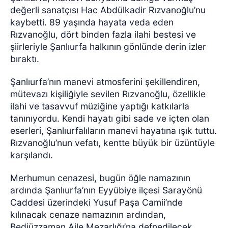
değerli sanatçısı Hac Abdülkadir Rızvanoğlu’nu
kaybetti. 89 yaşında hayata veda eden
Rızvanoğlu, dört binden fazla ilahi bestesi ve
şiirleriyle Şanlıurfa halkının gönlünde derin izler
bıraktı.
Şanlıurfa’nın manevi atmosferini şekillendiren,
mütevazı kişiliğiyle sevilen Rızvanoğlu, özellikle
ilahi ve tasavvuf müziğine yaptığı katkılarla
tanınıyordu. Kendi hayatı gibi sade ve içten olan
eserleri, Şanlıurfalıların manevi hayatına ışık tuttu.
Rızvanoğlu’nun vefatı, kentte büyük bir üzüntüyle
karşılandı.
Merhumun cenazesi, bugün öğle namazının
ardında Şanlıurfa’nın Eyyübiye ilçesi Sarayönü
Caddesi üzerindeki Yusuf Paşa Camii’nde
kılınacak cenaze namazının ardından,
Bediüzzaman Aile Mezarlığı’na defnedilecek.