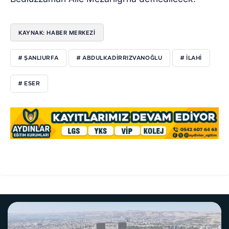
KAYNAK: HABER MERKEZİ
# ŞANLIURFA
# ABDULKADIRRIZVANOĞLU
# ILAHI
# ESER