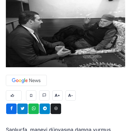
A+
A-
Şanlıurfa, manevi dünyasına damga vurmuş