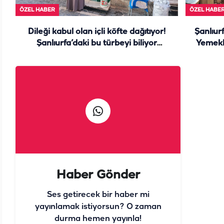
ÖZEL HABER
ÖZEL HABE
Dileği kabul olan içli köfte dağıtıyor!
Şanlıurf
Şanlıurfa’daki bu türbeyi biliyor
Yemekl
muydunuz?
Haber Gönder
Ses getirecek bir haber mi
yayınlamak istiyorsun? O zaman
durma hemen yayınla!