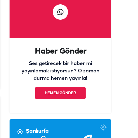
Haber Gönder
Ses getirecek bir haber mi
yayınlamak istiyorsun? O zaman
durma hemen yayınla!
HEMEN GÖNDER
Şanlıurfa
°
28
Açık