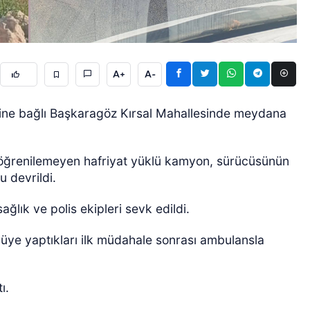
A+
A-
sine bağlı Başkaragöz Kırsal Mahallesinde meydana
ÖZEL HABER
 öğrenilemeyen hafriyat yüklü kamyon, sürücüsünün
u devrildi.
ağlık ve polis ekipleri sevk edildi.
ürüye yaptıkları ilk müdahale sonrası ambulansla
ı.