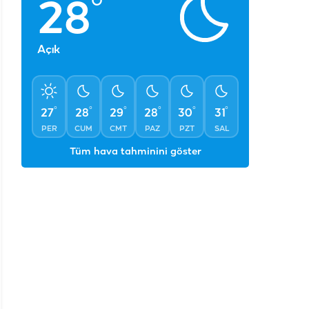
°
°
°
°
°
°
27
28
29
28
30
31
PER
CUM
CMT
PAZ
PZT
SAL
Tüm hava tahminini göster