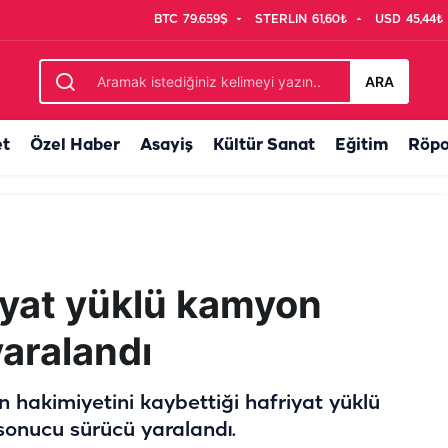
BTC
79.659$
STERLIN
61,60₺
USD
45,44₺
u
ARA
et
Özel Haber
Asayiş
Kültür Sanat
Eğitim
Röpo
riyat yüklü kamyon
yaralandı
 hakimiyetini kaybettiği hafriyat yüklü
onucu sürücü yaralandı.