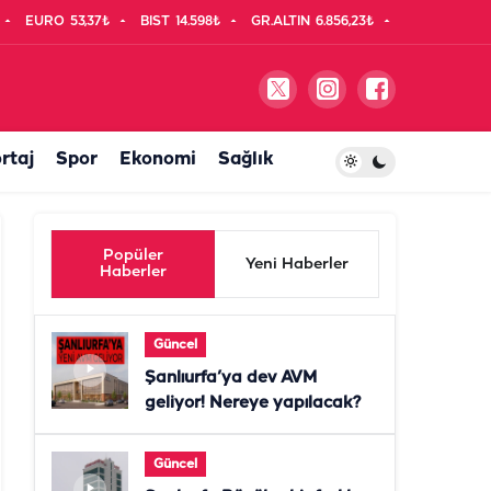
EURO
53,37₺
BIST
14.598₺
GR.ALTIN
6.856,23₺
rtaj
Spor
Ekonomi
Sağlık
Popüler
Yeni Haberler
Haberler
Güncel
Şanlıurfa’ya dev AVM
geliyor! Nereye yapılacak?
Güncel