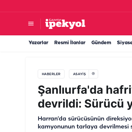
Şanlıurfa’da zabıta memuru ağır yaralı bulund
Yazarlar
Resmi İlanlar
Gündem
Siyas
HABERLER
ASAYIŞ
Şanlıurfa'da haf
devrildi: Sürücü 
Harran’da sürücüsünün direksiyon
kamyonunun tarlaya devrilmesi s