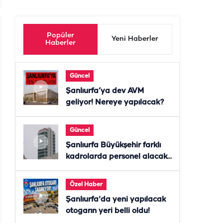
Popüler
Yeni Haberler
Haberler
Güncel
Şanlıurfa’ya dev AVM
geliyor! Nereye yapılacak?
Güncel
Şanlıurfa Büyükşehir farklı
kadrolarda personel alacak!
Başvurular başladı
Özel Haber
Şanlıurfa'da yeni yapılacak
otogarın yeri belli oldu!