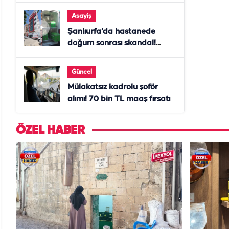
Asayiş
Şanlıurfa’da hastanede
doğum sonrası skandal!
Anne öldü, doktor tutuklandı
Güncel
Mülakatsız kadrolu şoför
alımı! 70 bin TL maaş fırsatı
ÖZEL HABER