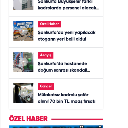
Şanlıurfa Büyükşehir farklı
kadrolarda personel alacak!
Başvurular başladı
Özel Haber
Şanlıurfa'da yeni yapılacak
otogarın yeri belli oldu!
Asayiş
Şanlıurfa’da hastanede
doğum sonrası skandal!
Anne öldü, doktor tutuklandı
Güncel
Mülakatsız kadrolu şoför
alımı! 70 bin TL maaş fırsatı
ÖZEL HABER