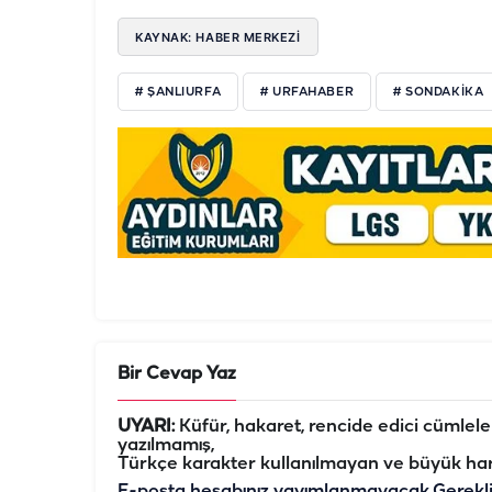
KAYNAK: HABER MERKEZI
# ŞANLIURFA
# URFAHABER
# SONDAKİKA
Bir Cevap Yaz
UYARI:
Küfür, hakaret, rencide edici cümleler 
yazılmamış,
Türkçe karakter kullanılmayan ve büyük har
E-posta hesabınız yayımlanmayacak.
Gerekl