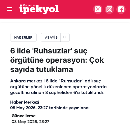
Cumhurbaşkanı Erdoğan'a suikast firarisinden
itiraf!
HABERLER
ASAYIŞ
6 ilde 'Ruhsuzlar' suç
örgütüne operasyon: Çok
sayıda tutuklama
Ankara merkezli 6 ilde "Ruhsuzlar" adlı suç
örgütüne yönelik düzenlenen operasyonlarda
gözaltına alınan 8 şüpheliden 6’sı tutuklandı.
Haber Merkezi
08 May 2026, 23:27
tarihinde yayınlandı
Güncelleme
08 May 2026, 23:27