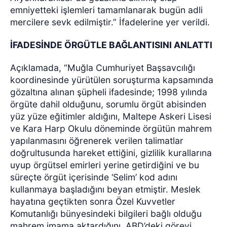
emniyetteki işlemleri tamamlanarak bugün adli
mercilere sevk edilmiştir.” İfadelerine yer verildi.
İFADESİNDE ÖRGÜTLE BAĞLANTISINI ANLATTI
Açıklamada, “Muğla Cumhuriyet Başsavcılığı
koordinesinde yürütülen soruşturma kapsamında
gözaltına alınan şüpheli ifadesinde; 1998 yılında
örgüte dahil olduğunu, sorumlu örgüt abisinden
yüz yüze eğitimler aldığını, Maltepe Askeri Lisesi
ve Kara Harp Okulu döneminde örgütün mahrem
yapılanmasını öğrenerek verilen talimatlar
doğrultusunda hareket ettiğini, gizlilik kurallarına
uyup örgütsel emirleri yerine getirdiğini ve bu
süreçte örgüt içerisinde ‘Selim’ kod adını
kullanmaya başladığını beyan etmiştir. Meslek
hayatına geçtikten sonra Özel Kuvvetler
Komutanlığı bünyesindeki bilgileri bağlı olduğu
mahrem imama aktardığını, ABD’deki görevi