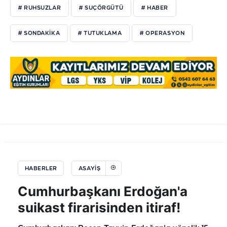
# RUHSUZLAR
# SUÇÖRGÜTÜ
# HABER
# SONDAKIKA
# TUTUKLAMA
# OPERASYON
HABERLER
ASAYIŞ
Cumhurbaşkanı Erdoğan'a
suikast firarisinden itiraf!