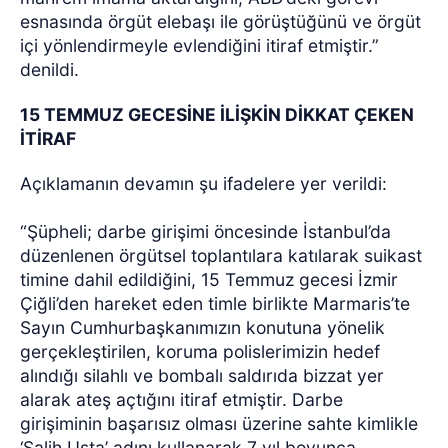
esnasında örgüt elebaşı ile görüştüğünü ve örgüt
içi yönlendirmeyle evlendiğini itiraf etmiştir.”
denildi.
15 TEMMUZ GECESİNE İLİŞKİN DİKKAT ÇEKEN
İTİRAF
Açıklamanın devamın şu ifadelere yer verildi:
“Şüpheli; darbe girişimi öncesinde İstanbul’da
düzenlenen örgütsel toplantılara katılarak suikast
timine dahil edildiğini, 15 Temmuz gecesi İzmir
Çiğli’den hareket eden timle birlikte Marmaris’te
Sayın Cumhurbaşkanımızın konutuna yönelik
gerçekleştirilen, koruma polislerimizin hedef
alındığı silahlı ve bombalı saldırıda bizzat yer
alarak ateş açtığını itiraf etmiştir. Darbe
girişiminin başarısız olması üzerine sahte kimlikle
‘Salih Usta’ adını kullanarak 7 yıl boyunca