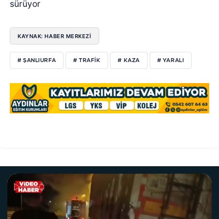
sürüyor
KAYNAK: HABER MERKEZİ
# ŞANLIURFA
# TRAFİK
# KAZA
# YARALI