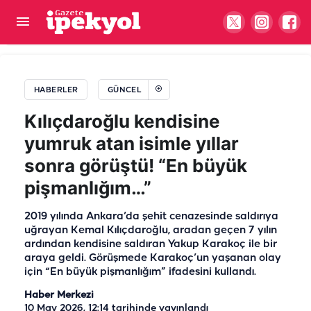
Şanlıurfa’da MHP ilçe kongresinde gerginlik: Polis
müdahale etti
HABERLER
GÜNCEL
Kılıçdaroğlu kendisine
yumruk atan isimle yıllar
sonra görüştü! “En büyük
pişmanlığım…”
2019 yılında Ankara’da şehit cenazesinde saldırıya
uğrayan Kemal Kılıçdaroğlu, aradan geçen 7 yılın
ardından kendisine saldıran Yakup Karakoç ile bir
araya geldi. Görüşmede Karakoç’un yaşanan olay
için “En büyük pişmanlığım” ifadesini kullandı.
Haber Merkezi
10 May 2026, 12:14
tarihinde yayınlandı