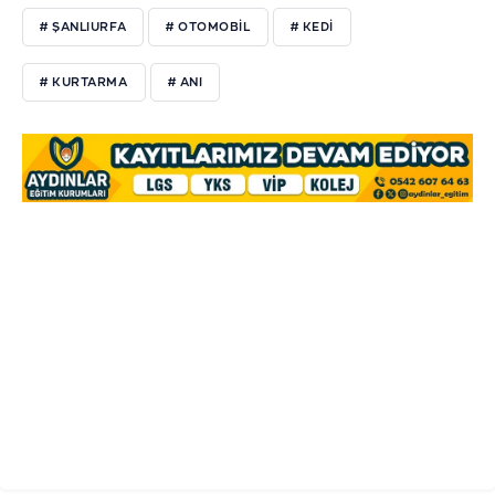
# ŞANLIURFA
# OTOMOBİL
# KEDİ
# KURTARMA
# ANI