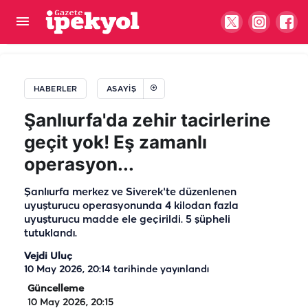
Şanlıurfa’da sürücüyü şaşırtan ses: Motor
kısmında beklenmedik misafir
HABERLER
ASAYIŞ
Şanlıurfa'da zehir tacirlerine
geçit yok! Eş zamanlı
operasyon...
Şanlıurfa merkez ve Siverek'te düzenlenen
uyuşturucu operasyonunda 4 kilodan fazla
uyuşturucu madde ele geçirildi. 5 şüpheli
tutuklandı.
Vejdi Uluç
10 May 2026, 20:14
tarihinde yayınlandı
Güncelleme
10 May 2026, 20:15