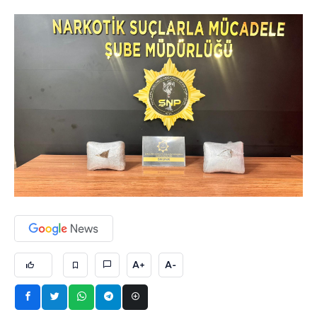
A+
A-