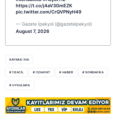
https://t.co/j4aV3GmEZK
pic.twitter.com/CrQVPNyH49
— Gazete İpekyol (@gazeteipekyol)
August 7, 2026
KAYNAK: İHA
# 112ACİL
# 112HAYAT
# HABER
# SONDAKİKA
# UYGULAMA