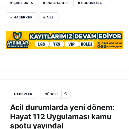
# ŞANLIURFA
# URFAHABER
# SONDAKIKA
# HABERKER
# AILE
HABERLER
GÜNCEL
Acil durumlarda yeni dönem:
Hayat 112 Uygulaması kamu
spotu yayında!