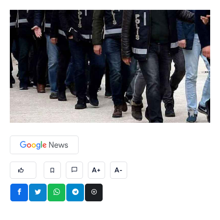
A+
A-