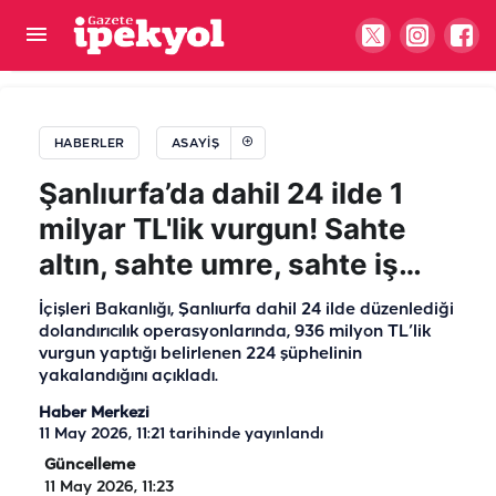
Şanlıurfa’da sürücüyü şaşırtan ses: Motor
kısmında beklenmedik misafir
HABERLER
ASAYIŞ
Şanlıurfa’da dahil 24 ilde 1
milyar TL'lik vurgun! Sahte
altın, sahte umre, sahte iş…
İçişleri Bakanlığı, Şanlıurfa dahil 24 ilde düzenlediği
dolandırıcılık operasyonlarında, 936 milyon TL’lik
vurgun yaptığı belirlenen 224 şüphelinin
yakalandığını açıkladı.
Haber Merkezi
11 May 2026, 11:21
tarihinde yayınlandı
Güncelleme
11 May 2026, 11:23