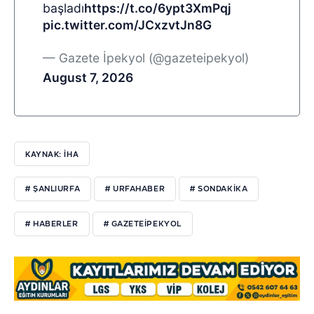
başladı
https://t.co/6ypt3XmPqj
pic.twitter.com/JCxzvtJn8G
— Gazete İpekyol (@gazeteipekyol)
August 7, 2026
KAYNAK: İHA
# ŞANLIURFA
# URFAHABER
# SONDAKIKA
# HABERLER
# GAZETEIPEKYOL