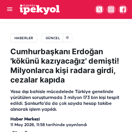
Şanlıurfa’nın istihdamı için Ankara’da önemli
temas
HABERLER
GÜNCEL
Cumhurbaşkanı Erdoğan
'kökünü kazıyacağız' demişti!
Milyonlarca kişi radara girdi,
cezalar kapıda
Yasa dışı bahisle mücadelede Türkiye genelinde
yürütülen soruşturmada 3 milyon 173 bin kişi tespit
edildi. Şanlıurfa’da da çok sayıda hesap takibe
alınarak işlem yapıldı.
Haber Merkezi
11 May 2026, 11:58
tarihinde yayınlandı