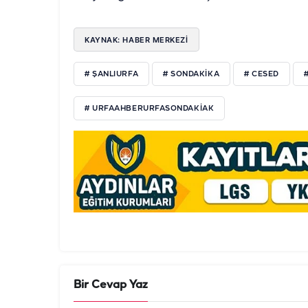
KAYNAK: HABER MERKEZİ
# ŞANLIURFA
# SONDAKIKA
# CESED
# URFAAHBERURFASONDAKIAK
Bir Cevap Yaz