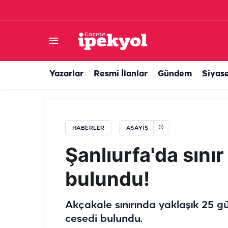
Şanlıurfa’da otogarda bıçaklı kavga: Yaralılar v
Yazarlar
Resmi İlanlar
Gündem
Siyas
HABERLER
ASAYIŞ
Şanlıurfa'da sını
bulundu!
Akçakale sınırında yaklaşık 25 gü
cesedi bulundu.