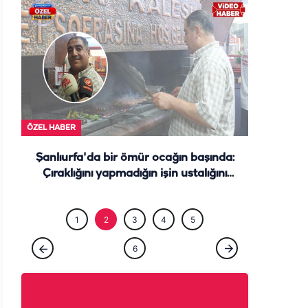
ÖZEL HABE
ÖZEL HABER
Şanlıurfa'da bir ömür ocağın başında:
Çıraklığını yapmadığın işin ustalığını
yapamazsın
1
2
3
4
5
6