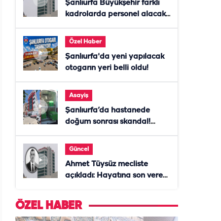
Şanlıurfa Büyükşehir farklı
kadrolarda personel alacak!
Başvurular başladı
Özel Haber
Şanlıurfa'da yeni yapılacak
otogarın yeri belli oldu!
Asayiş
Şanlıurfa’da hastanede
doğum sonrası skandal!
Anne öldü, doktor tutuklandı
Güncel
Ahmet Tüysüz mecliste
açıkladı: Hayatına son veren
daire başkanı "İsteselerdi
ölmezdim" notunu bıraktı
ÖZEL HABER