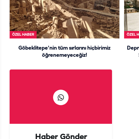
ÖZEL HABER
ÖZEL 
Göbeklitepe'nin tüm sırlarını hiçbirimiz
Depr
öğrenemeyeceğiz!
Haber Gönder