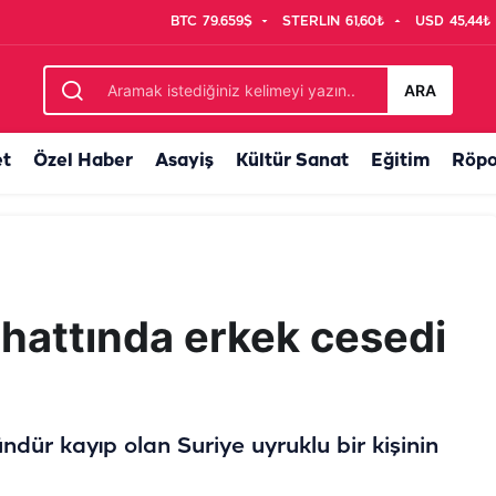
BTC
79.659$
STERLIN
61,60₺
USD
45,44₺
ar
ARA
et
Özel Haber
Asayiş
Kültür Sanat
Eğitim
Röpo
r hattında erkek cesedi
ndür kayıp olan Suriye uyruklu bir kişinin