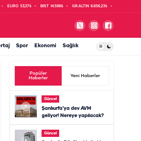
EURO
53,37₺
BIST
14.598₺
GR.ALTIN
6.856,23₺
rtaj
Spor
Ekonomi
Sağlık
Popüler
Yeni Haberler
Haberler
Güncel
Şanlıurfa’ya dev AVM
geliyor! Nereye yapılacak?
Güncel