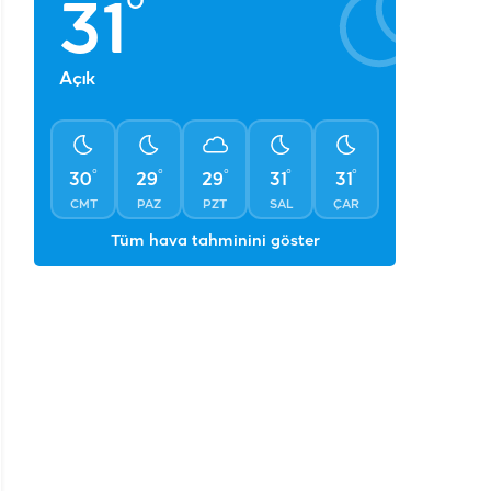
°
31
Açık
°
°
°
°
°
30
29
29
31
31
CMT
PAZ
PZT
SAL
ÇAR
Tüm hava tahminini göster