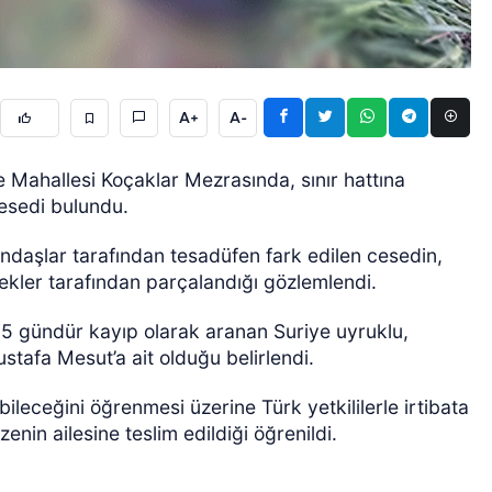
A+
A-
ce Mahallesi Koçaklar Mezrasında, sınır hattına
esedi bulundu.
GÜNCEL
ndaşlar tarafından tesadüfen fark edilen cesedin,
kler tarafından parçalandığı gözlemlendi.
25 gündür kayıp olarak aranan Suriye uyruklu,
tafa Mesut’a ait olduğu belirlendi.
ileceğini öğrenmesi üzerine Türk yetkililerle irtibata
zenin ailesine teslim edildiği öğrenildi.