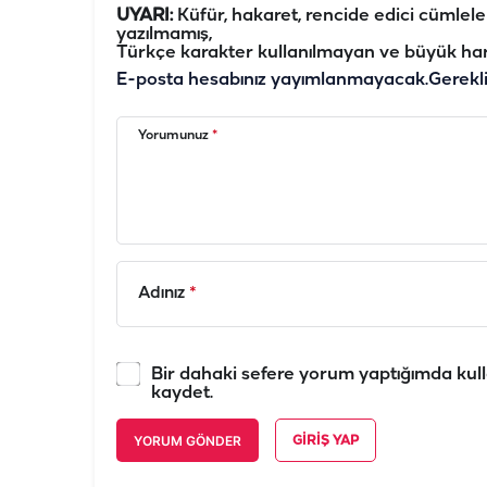
UYARI:
Küfür, hakaret, rencide edici cümleler 
yazılmamış,
Türkçe karakter kullanılmayan ve büyük har
E-posta hesabınız yayımlanmayacak.
Gerekl
Yorumunuz
*
Adınız
*
Bir dahaki sefere yorum yaptığımda kull
kaydet.
YORUM GÖNDER
GIRIŞ YAP