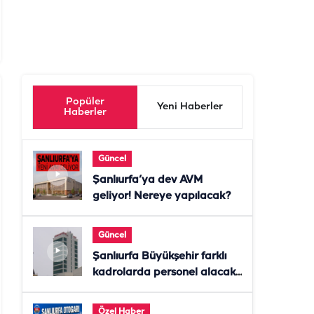
Popüler
Yeni Haberler
Haberler
Güncel
Şanlıurfa’ya dev AVM
geliyor! Nereye yapılacak?
Güncel
Şanlıurfa Büyükşehir farklı
kadrolarda personel alacak!
Başvurular başladı
Özel Haber