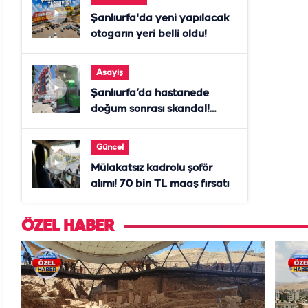
Şanlıurfa'da yeni yapılacak
otogarın yeri belli oldu!
Asayiş
Şanlıurfa’da hastanede
doğum sonrası skandal!
Anne öldü, doktor tutuklandı
Güncel
Mülakatsız kadrolu şoför
alımı! 70 bin TL maaş fırsatı
ÖZEL HABER