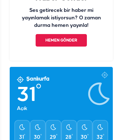
Ses getirecek bir haber mi
yayınlamak istiyorsun? O zaman
durma hemen yayınla!
HEMEN GÖNDER
Şanlıurfa
°
31
Açık
°
°
°
°
°
°
31
30
29
28
30
32