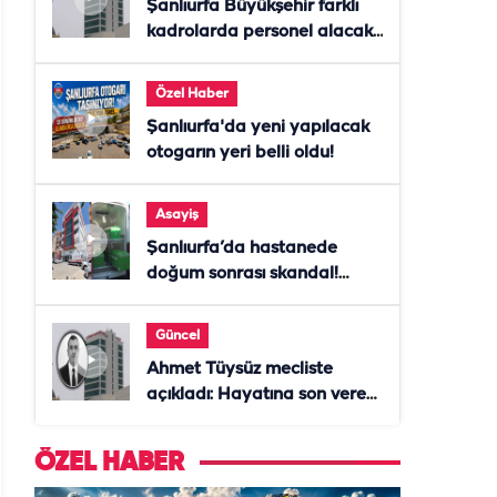
Şanlıurfa Büyükşehir farklı
kadrolarda personel alacak!
Başvurular başladı
Özel Haber
Şanlıurfa'da yeni yapılacak
otogarın yeri belli oldu!
Asayiş
Şanlıurfa’da hastanede
doğum sonrası skandal!
Anne öldü, doktor tutuklandı
Güncel
Ahmet Tüysüz mecliste
açıkladı: Hayatına son veren
daire başkanı "İsteselerdi
ölmezdim" notunu bıraktı
ÖZEL HABER