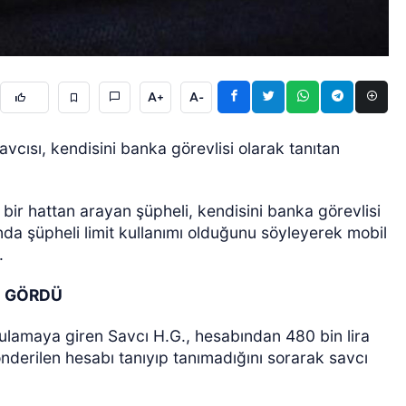
A+
A-
vcısı, kendisini banka görevlisi olarak tanıtan
ÖZEL HABER
 bir hattan arayan şüpheli, kendisini banka görevlisi
ında şüpheli limit kullanımı olduğunu söyleyerek mobil
.
İ GÖRDÜ
ulamaya giren Savcı H.G., hesabından 480 bin lira
 gönderilen hesabı tanıyıp tanımadığını sorarak savcı