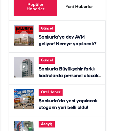
Popüler
Yeni Haberler
Haberler
Güncel
Şanlıurfa’ya dev AVM
geliyor! Nereye yapılacak?
Güncel
Şanlıurfa Büyükşehir farklı
kadrolarda personel alacak!
Başvurular başladı
Özel Haber
Şanlıurfa'da yeni yapılacak
otogarın yeri belli oldu!
Asayiş