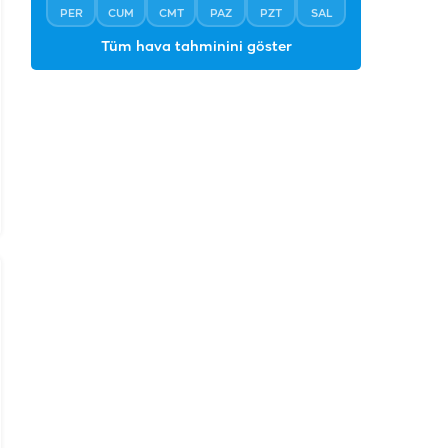
PER
CUM
CMT
PAZ
PZT
SAL
Tüm hava tahminini göster