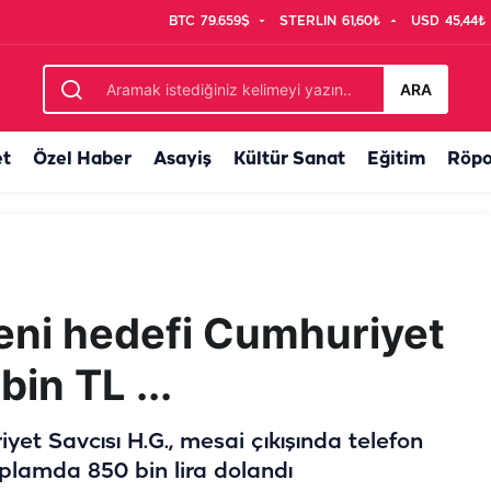
BTC
79.659$
STERLIN
61,60₺
USD
45,44₺
ltilecek... Basın açıklamasına davet var
ARA
et
Özel Haber
Asayiş
Kültür Sanat
Eğitim
Röpo
yeni hedefi Cumhuriyet
bin TL ...
et Savcısı H.G., mesai çıkışında telefon
toplamda 850 bin lira dolandı