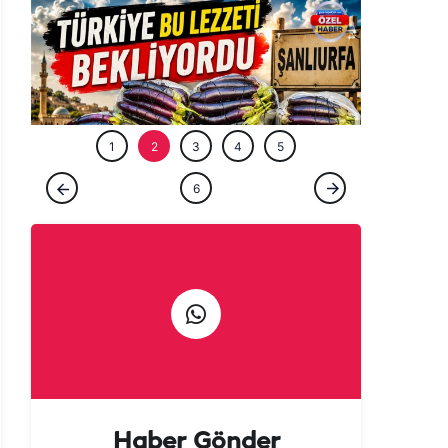
ÖZEL HABE
1
2
3
4
5
ÖZEL HABER
6
Tarladan patlıcan kebabına uzanan lezzet
yolculuğu başladı!
Haber Gönder