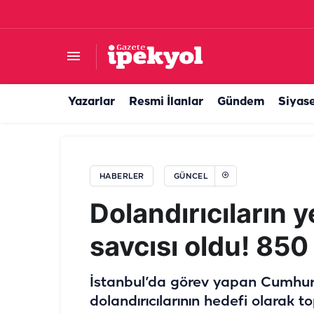
DSİ Arazisinin Özelleştirme iddiasına ses yükse
Yazarlar
Resmi İlanlar
Gündem
Siyas
HABERLER
GÜNCEL
Dolandırıcıların 
savcısı oldu! 850 
İstanbul’da görev yapan Cumhuriy
dolandırıcılarının hedefi olarak 