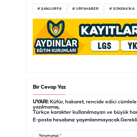
# ŞANLIURFA
# URFAHABER
# SONDAKIKA
Bir Cevap Yaz
UYARI:
Küfür, hakaret, rencide edici cümleler 
yazılmamış,
Türkçe karakter kullanılmayan ve büyük har
E-posta hesabınız yayımlanmayacak.
Gerekl
Yorumunuz
*