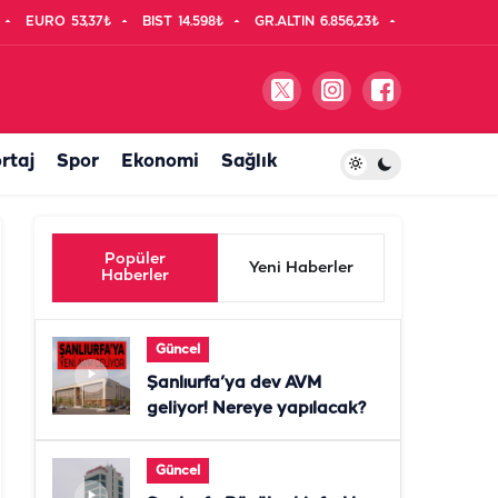
EURO
53,37₺
BIST
14.598₺
GR.ALTIN
6.856,23₺
rtaj
Spor
Ekonomi
Sağlık
Popüler
Yeni Haberler
Haberler
Güncel
Şanlıurfa’ya dev AVM
geliyor! Nereye yapılacak?
Güncel