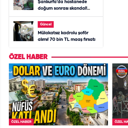
Şanlıurfa’da hastanede
doğum sonrası skandal!
Anne öldü, doktor tutuklandı
Güncel
Mülakatsız kadrolu şoför
alımı! 70 bin TL maaş fırsatı
ÖZEL HABER
ÖZEL HABER
ÖZEL H