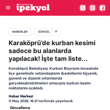
Eyyübiye’de 5 farklı noktada ücretsiz YKS tercih
desteği
HABERLER
GÜNCEL
Karaköprü’de kurban kesimi
sadece bu alanlarda
yapılacak! İşte tam liste...
Karaköprü Belediyesi, Kurban Bayramı öncesinde
ilçe genelinde vatandaşların ibadetlerini hijyenik,
güvenli ve düzenli ortamlarda
gerçekleştirebilmeleri amacıyla kurban kesim
noktalarını açıkladı.
Haber Merkezi
11 May 2026, 16:21
tarihinde yayınlandı
Güncelleme