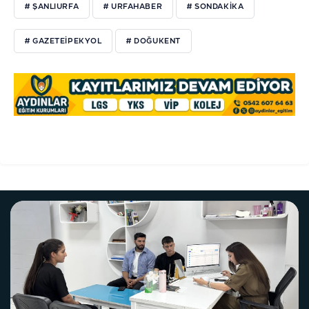
# ŞANLIURFA
# URFAHABER
# SONDAKIKA
# GAZETEIPEKYOL
# DOĞUKENT