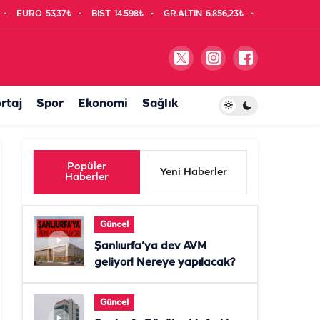
EURO
53,37₺
BIST
14.598₺
GR.ALTIN
6.856,23₺
rtaj
Spor
Ekonomi
Sağlık
Popüler
Yeni Haberler
Haberler
Güncel
Şanlıurfa’ya dev AVM
geliyor! Nereye yapılacak?
Güncel