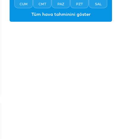
CUM
CMT
PAZ
PZT
SAL
Tüm hava tahminini göster