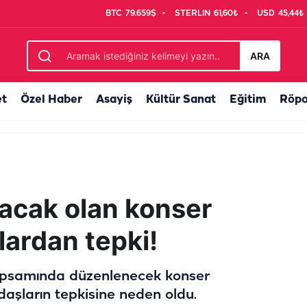
BTC
79.659$
STERLIN
61,60₺
USD
45,44₺
gördü mü acaba?
ARA
et
Özel Haber
Asayiş
Kültür Sanat
Eğitim
Röpo
lacak olan konser
lardan tepki!
kapsamında düzenlenecek konser
daşların tepkisine neden oldu.