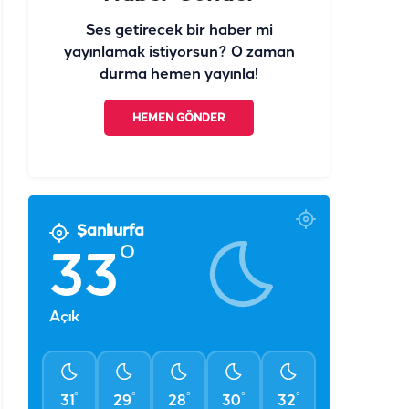
Ses getirecek bir haber mi
yayınlamak istiyorsun? O zaman
durma hemen yayınla!
HEMEN GÖNDER
Şanlıurfa
°
33
Açık
°
°
°
°
°
31
29
28
30
32