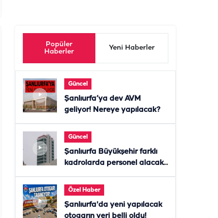
Popüler
Yeni Haberler
Haberler
Güncel
Şanlıurfa’ya dev AVM
geliyor! Nereye yapılacak?
Güncel
Şanlıurfa Büyükşehir farklı
kadrolarda personel alacak!
Başvurular başladı
Özel Haber
Şanlıurfa'da yeni yapılacak
otogarın yeri belli oldu!