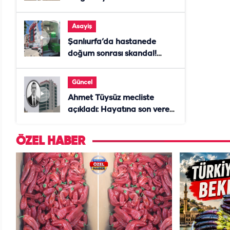
Asayiş
Şanlıurfa’da hastanede
doğum sonrası skandal!
Anne öldü, doktor tutuklandı
Güncel
Ahmet Tüysüz mecliste
açıkladı: Hayatına son veren
daire başkanı "İsteselerdi
ölmezdim" notunu bıraktı
ÖZEL HABER