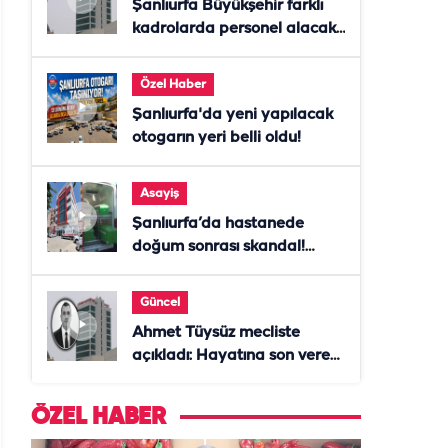
Şanlıurfa Büyükşehir farklı
kadrolarda personel alacak!
Başvurular başladı
Özel Haber
Şanlıurfa'da yeni yapılacak
otogarın yeri belli oldu!
Asayiş
Şanlıurfa’da hastanede
doğum sonrası skandal!
Anne öldü, doktor tutuklandı
Güncel
Ahmet Tüysüz mecliste
açıkladı: Hayatına son veren
daire başkanı "İsteselerdi
ölmezdim" notunu bıraktı
ÖZEL HABER