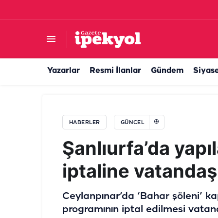
Şanlıurfa'da kaplumbağa hızıyla gittiklerini 
Yazarlar
Resmi İlanlar
Gündem
Siyas
HABERLER
GÜNCEL
Şanlıurfa’da yapı
iptaline vatandaş
Ceylanpınar’da ‘Bahar şöleni’ 
programının iptal edilmesi vatan