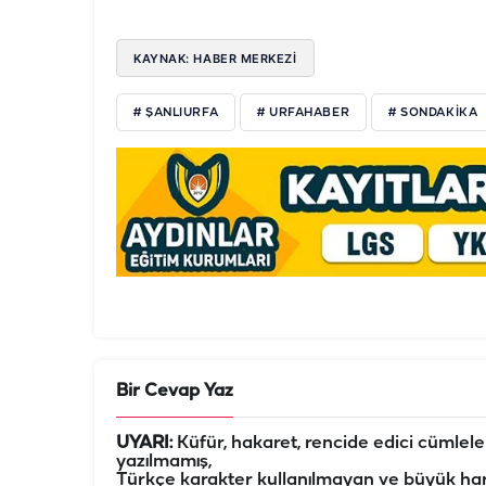
KAYNAK: HABER MERKEZI
# ŞANLIURFA
# URFAHABER
# SONDAKİKA
Bir Cevap Yaz
UYARI:
Küfür, hakaret, rencide edici cümleler 
yazılmamış,
Türkçe karakter kullanılmayan ve büyük har