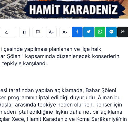
A+
A-
lçesinde yapılması planlanan ve ilçe halkı
ahar Şöleni” kapsamında düzenlenecek konserlerin
ÖZEL HABER
 tepkiyle karşılandı.
esi tarafından yapılan açıklamada, Bahar Şöleni
 programının iptal edildiği duyuruldu. Alınan bu
ndaşlar arasında tepkiye neden olurken, konser için
neden iptal edildiğine ilişkin daha net bir açıklama
çılar Xecê, Hamit Karadeniz ve Koma Serêkaniyê’nin