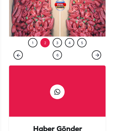
ÖZEL HABE
1
2
3
4
5
ÖZEL HABER
6
Urfalılara kötü haber: Acısı yetmedi, fiyatı
da yakıyor!
Haber Gönder