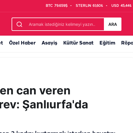
BTC
79.659$
STERLIN
61,60₺
USD
45,44₺
de 20 tır yükleniyor
ARA
et
Özel Haber
Asayiş
Kültür Sanat
Eğitim
Röpo
rken can veren
rev: Şanlıurfa'da