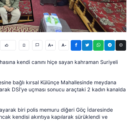
A+
A-
ÖZEL HABER
asına kendi canını hiçe sayan kahraman Suriyeli
.
çesine bağlı kırsal Külünçe Mahallesinde meydana
karak DSİ’ye uçması sonucu araçtaki 2 kadın kanalda
ayarak biri polis memuru diğeri Göç İdaresinde
ncak kendisi akıntıya kapılarak sürüklendi ve