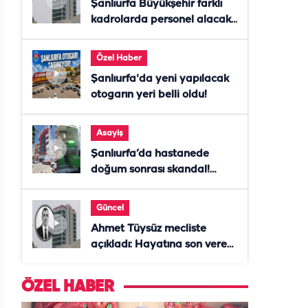
Şanlıurfa Büyükşehir farklı
kadrolarda personel alacak!
Başvurular başladı
Özel Haber
Şanlıurfa'da yeni yapılacak
otogarın yeri belli oldu!
Asayiş
Şanlıurfa’da hastanede
doğum sonrası skandal!
Anne öldü, doktor tutuklandı
Güncel
Ahmet Tüysüz mecliste
açıkladı: Hayatına son veren
daire başkanı "İsteselerdi
ölmezdim" notunu bıraktı
ÖZEL HABER