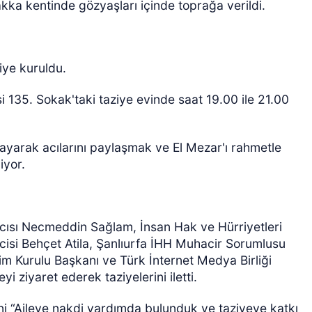
Rakka kentinde gözyaşları içinde toprağa verildi.
iye kuruldu.
esi 135. Sokak'taki taziye evinde saat 19.00 ile 21.00
kmayarak acılarını paylaşmak ve El Mezar'ı rahmetle
iyor.
ısı Necmeddin Sağlam, İnsan Hak ve Hürriyetleri
lcisi Behçet Atila, Şanlıurfa İHH Muhacir Sorumlusu
 Kurulu Başkanı ve Türk İnternet Medya Birliği
i ziyaret ederek taziyelerini iletti.
i “Aileye nakdi yardımda bulunduk ve taziyeye katkı