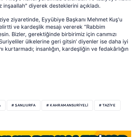
nşaallah" diyerek desteklerini açıkladı.
ziye ziyaretinde, Eyyübiye Başkanı Mehmet Kuş'u
belirtti ve kardeşlik mesajı vererek “Rabbim
sin. Bizler, gerektiğinde birbirimiz için canımızı
riyeliler ülkelerine geri gitsin’ diyenler ise daha iyi
 kurtarmadı; insanlığın, kardeşliğin ve fedakârlığın
A
# ŞANLIURFA
# KAHRAMANSURIYELI
# TAZIYE