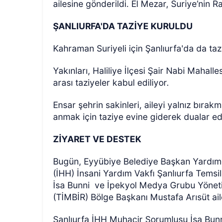
ailesine gönderildi. El Mezar, Suriye’nin 
ŞANLIURFA'DA TAZİYE KURULDU
Kahraman Suriyeli için Şanlıurfa'da da taz
Yakınları, Haliliye İlçesi Şair Nabi Mahall
arası taziyeler kabul ediliyor.
Ensar şehrin sakinleri, aileyi yalnız bıra
anmak için taziye evine giderek dualar ed
ZİYARET VE DESTEK
Bugün, Eyyübiye Belediye Başkan Yardımc
(İHH) İnsani Yardım Vakfı Şanlıurfa Temsi
İsa Bunni ve İpekyol Medya Grubu Yönetim
(TİMBİR) Bölge Başkanı Mustafa Arısüt ailey
Şanlıurfa İHH Muhacir Sorumlusu İsa Bunn