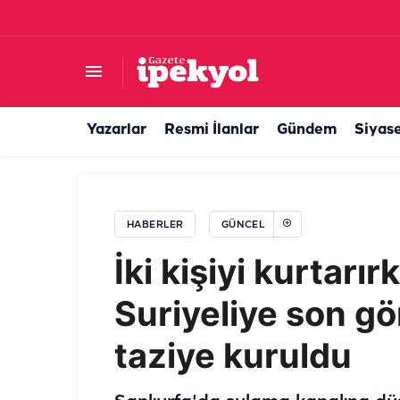
Şanlıurfa'dan Muş'a uzanan emek mesaisi: Gün
Yazarlar
Resmi İlanlar
Gündem
Siyas
HABERLER
GÜNCEL
İki kişiyi kurtarı
Suriyeliye son gö
taziye kuruldu