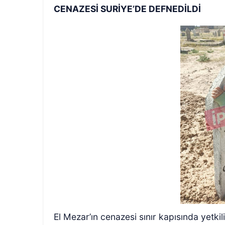
CENAZESİ SURİYE’DE DEFNEDİLDİ
El Mezar’ın cenazesi sınır kapısında yetkil