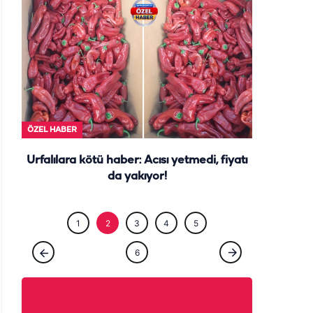
ÖZEL HABE
1
2
3
4
5
ÖZEL HABER
6
Urfalılara kötü haber: Acısı yetmedi, fiyatı
da yakıyor!
Haber Gönder