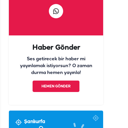
Ses getirecek bir haber mi
yayınlamak istiyorsun? O zaman
durma hemen yayınla!
HEMEN GÖNDER
Şanlıurfa
°
30
Açık
°
°
°
°
°
°
30
29
29
29
31
31