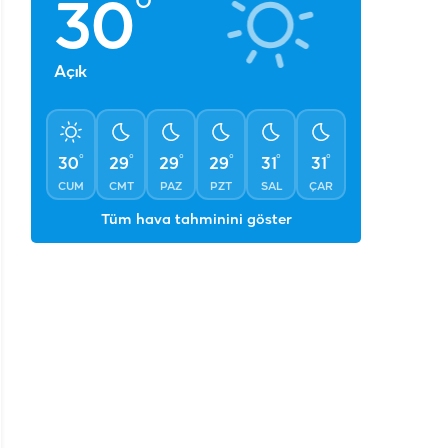
CUM
CMT
PAZ
PZT
SAL
ÇAR
Tüm hava tahminini göster