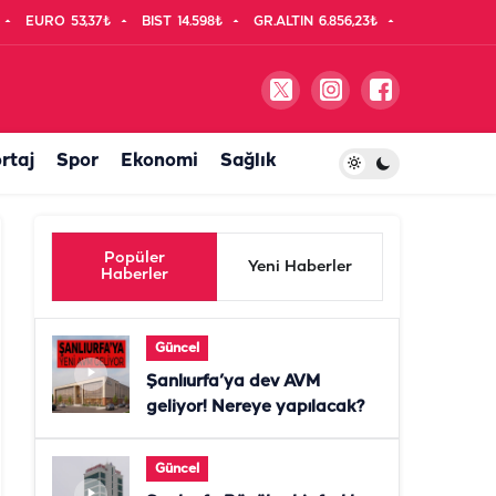
EURO
53,37₺
BIST
14.598₺
GR.ALTIN
6.856,23₺
rtaj
Spor
Ekonomi
Sağlık
Popüler
Yeni Haberler
Haberler
Güncel
Şanlıurfa’ya dev AVM
geliyor! Nereye yapılacak?
Güncel