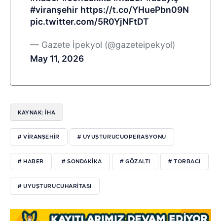
#viranşehir
https://t.co/YHuePbn09N
pic.twitter.com/5R0YjNFtDT
— Gazete İpekyol (@gazeteipekyol)
May 11, 2026
KAYNAK: İHA
# VIRANŞEHIR
# UYUŞTURUCUOPERASYONU
# HABER
# SONDAKIKA
# GÖZALTI
# TORBACI
# UYUŞTURUCUHARITASI