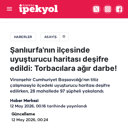
Şanlıurfa’da haftalık ücretini aldıktan sonra
ortadan kayboldu! Her yerde aranıyor
HABERLER
ASAYIŞ
Şanlıurfa'nın ilçesinde
uyuşturucu haritası deşifre
edildi: Torbacılara ağır darbe!
Viranşehir Cumhuriyet Başsavcılığı'nın titiz
çalışmasıyla ilçedeki uyuşturucu haritası deşifre
edilirken, 28 mahallede 97 şüpheli yakalandı.
Haber Merkezi
12 May 2026, 00:16
tarihinde yayınlandı
Güncelleme
12 May 2026, 00:24