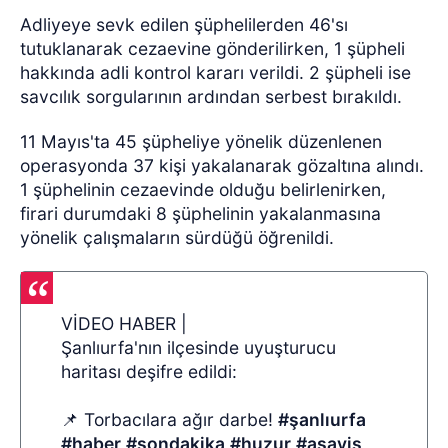
Adliyeye sevk edilen şüphelilerden 46'sı
tutuklanarak cezaevine gönderilirken, 1 şüpheli
hakkında adli kontrol kararı verildi. 2 şüpheli ise
savcılık sorgularının ardından serbest bırakıldı.
11 Mayıs'ta 45 şüpheliye yönelik düzenlenen
operasyonda 37 kişi yakalanarak gözaltına alındı.
1 şüphelinin cezaevinde olduğu belirlenirken,
firari durumdaki 8 şüphelinin yakalanmasına
yönelik çalışmaların sürdüğü öğrenildi.
VİDEO HABER |
Şanlıurfa'nın ilçesinde uyuşturucu
haritası deşifre edildi:
📌 Torbacılara ağır darbe!
#şanlıurfa
#haber
#sondakika
#huzur
#asayiş