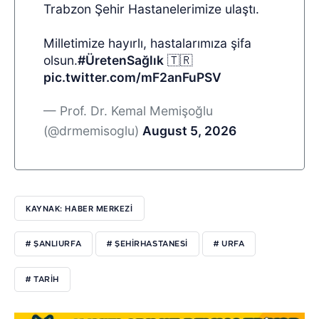
Trabzon Şehir Hastanelerimize ulaştı.
Milletimize hayırlı, hastalarımıza şifa
olsun.
#ÜretenSağlık
🇹🇷
pic.twitter.com/mF2anFuPSV
— Prof. Dr. Kemal Memişoğlu
(@drmemisoglu)
August 5, 2026
KAYNAK: HABER MERKEZİ
# ŞANLIURFA
# ŞEHIRHASTANESI
# URFA
# TARIH