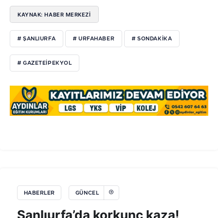
KAYNAK: HABER MERKEZI
# ŞANLIURFA
# URFAHABER
# SONDAKIKA
# GAZETEIPEKYOL
HABERLER
GÜNCEL
Şanlıurfa’da korkunç kaza!